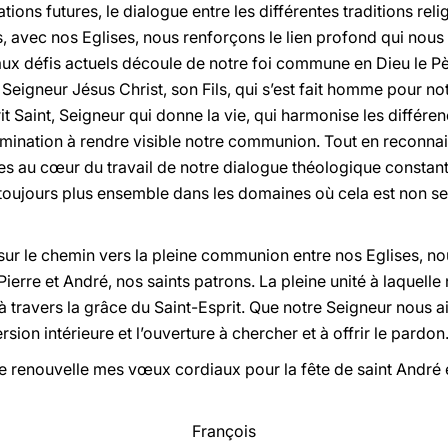
tions futures, le dialogue entre les différentes traditions reli
s, avec nos Eglises, nous renforçons le lien profond qui nous 
x défis actuels découle de notre foi commune en Dieu le Pè
e Seigneur Jésus Christ, son Fils, qui s’est fait homme pour not
rit Saint, Seigneur qui donne la vie, qui harmonise les différe
mination à rendre visible notre communion. Tout en reconnais
s au cœur du travail de notre dialogue théologique constant,
 toujours plus ensemble dans les domaines où cela est non 
, sur le chemin vers la pleine communion entre nos Eglises,
 Pierre et André, nos saints patrons. La pleine unité à laquelle
 travers la grâce du Saint-Esprit. Que notre Seigneur nous aid
rsion intérieure et l’ouverture à chercher et à offrir le pardon
je renouvelle mes vœux cordiaux pour la fête de saint André 
François