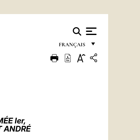
FRANÇAIS
FRANÇAIS
ENGLISH
ITALIANO
PORTUGUÊS
ESPAÑOL
DEUTSCH
E Ier,
T ANDRÉ
POLSKI