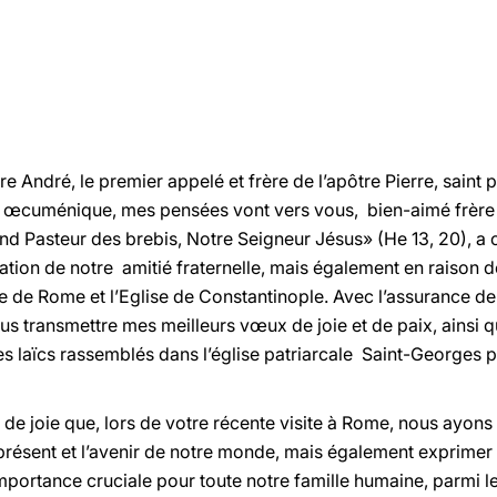
tre André, le premier appelé et frère de l’apôtre Pierre, saint 
t œcuménique, mes pensées vont vers vous, bien-aimé frère da
d Pasteur des brebis, Notre Seigneur Jésus» (He 13, 20), a co
tion de notre amitié fraternelle, mais également en raison d
ise de Rome et l’Eglise de Constantinople. Avec l’assurance de m
s transmettre mes meilleurs vœux de joie et de paix, ainsi q
es laïcs rassemblés dans l’église patriarcale Saint-Georges po
 de joie que, lors de votre récente visite à Rome, nous ayon
présent et l’avenir de notre monde, mais également exprim
importance cruciale pour toute notre famille humaine, parmi l