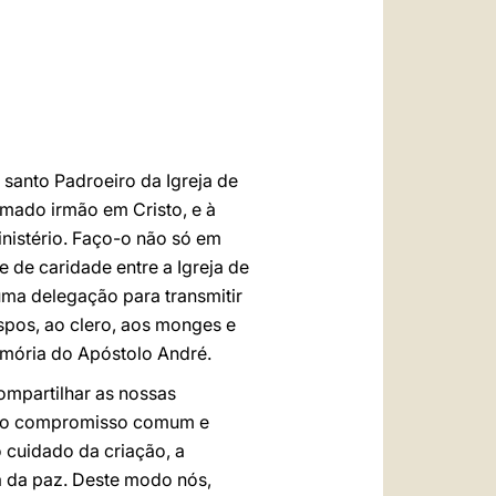
العربيّة
中文
LATINE
santo Padroeiro da Igreja de
mado irmão em Cristo, e à
inistério. Faço-o não só em
 de caridade entre a Igreja de
uma delegação para transmitir
spos, ao clero, aos monges e
memória do Apóstolo André.
compartilhar as nossas
sso compromisso comum e
o cuidado da criação, a
ca da paz. Deste modo nós,