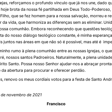
ejas, reforçamos o profundo vínculo que já nos une, dado q
hoje brota da nossa fé partilhada em Deus Todo-Poderoso, C
 Filho, que se fez homem para a nossa salvação, morreu e re
r da vida, que harmoniza as diferenças sem as eliminar. Un
 nossa comunhão. Embora reconhecendo que questões teológi
a do nosso diálogo teológico constante, é minha esperança
 juntos nas áreas em que não só é possível, mas até é impe
inho rumo à plena comunhão entre as nossas Igrejas, o que 
ré, nossos santos Padroeiros. Naturalmente, a plena unida
írito Santo. Possa nosso Senhor ajudar-nos a abraçar pront
e da abertura para procurar e oferecer perdão.
s, renovo os meus cordiais votos para a festa de Santo And
0 de novembro de 2021
Francisco