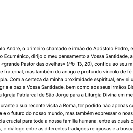
olo André, o primeiro chamado e irmão do Apóstolo Pedro, e 
do Ecuménico, dirijo o meu pensamento a Vossa Santidade, a
 «grande Pastor das ovelhas» (
Hb
13, 20), confiou ao seu m
fraternal, mas também do antigo e profundo vínculo de fé e
pla. Com a certeza da minha proximidade espiritual, enviei 
gria e paz a Vossa Santidade, bem como aos seus irmãos Bi
a Igreja Patriarcal de São Jorge para a Liturgia Divina em 
 durante a sua recente visita a Roma, ter podido não apenas 
te e o futuro do nosso mundo, mas também expressar o no
a crucial para toda a nossa família humana, entre as quais 
 o diálogo entre as diferentes tradições religiosas e a bus