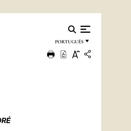
PORTUGUÊS
FRANÇAIS
ENGLISH
ITALIANO
PORTUGUÊS
ESPAÑOL
DEUTSCH
DRÉ
POLSKI