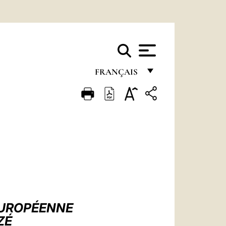
FRANÇAIS
FRANÇAIS
ENGLISH
ITALIANO
PORTUGUÊS
ESPAÑOL
DEUTSCH
EUROPÉENNE
POLSKI
ZÉ