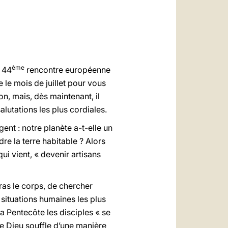
العربيّة
中文
LATINE
ème
a 44
rencontre européenne
 le mois de juillet pour vous
on, mais, dès maintenant, il
alutations les plus cordiales.
nt : notre planète a-t-elle un
re la terre habitable ? Alors
i vient, « devenir artisans
ras le corps, de chercher
s situations humaines les plus
a Pentecôte les disciples « se
de Dieu souffle d’une manière