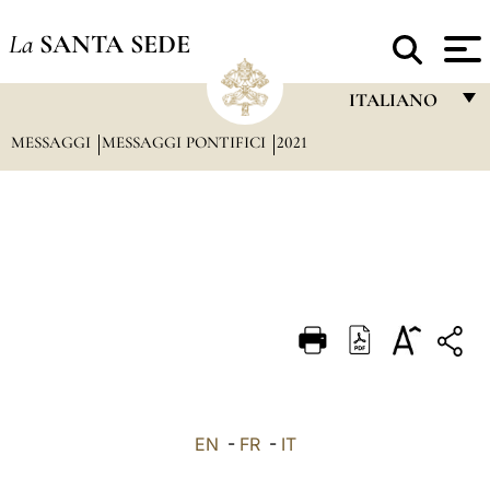
La
SANTA SEDE
ITALIANO
MESSAGGI
MESSAGGI PONTIFICI
2021
FRANÇAIS
ENGLISH
ITALIANO
PORTUGUÊS
ESPAÑOL
DEUTSCH
POLSKI
العربيّة
EN
-
FR
-
IT
中文