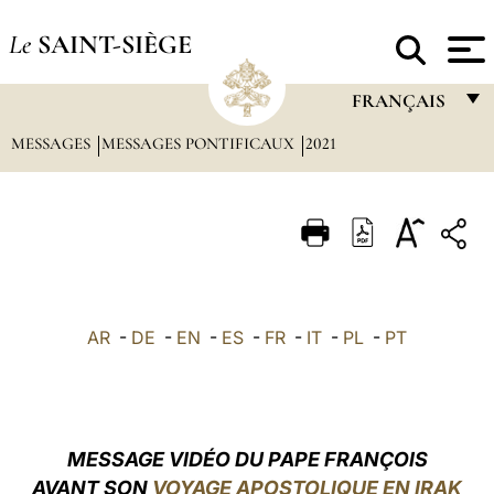
Le
SAINT-SIÈGE
FRANÇAIS
MESSAGES
MESSAGES PONTIFICAUX
2021
FRANÇAIS
ENGLISH
ITALIANO
PORTUGUÊS
ESPAÑOL
AR
-
DE
-
EN
-
ES
-
FR
-
IT
-
PL
-
PT
DEUTSCH
POLSKI
العربيّة
MESSAGE VIDÉO
DU PAPE FRANÇOIS
AVANT SON
VOYAGE APOSTOLIQUE EN IRAK
中文