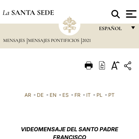
La
SANTA SEDE
ESPAÑOL
MENSAJES
MENSAJES PONTIFICIOS
2021
FRANÇAIS
ENGLISH
ITALIANO
PORTUGUÊS
ESPAÑOL
AR
-
DE
-
EN
-
ES
-
FR
-
IT
-
PL
-
PT
DEUTSCH
POLSKI
العربيّة
VIDEOMENSAJE DEL SANTO PADRE
FRANCISCO
中文