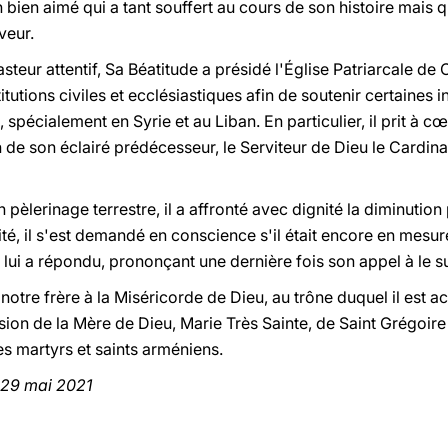
 bien aimé qui a tant souffert au cours de son histoire mais qu
veur.
teur attentif, Sa Béatitude a présidé l'Église Patriarcale de 
tutions civiles et ecclésiastiques afin de soutenir certaines in
 spécialement en Syrie et au Liban. En particulier, il prit à c
n de son éclairé prédécesseur, le Serviteur de Dieu le Cardin
 pèlerinage terrestre, il a affronté avec dignité la diminutio
té, il s'est demandé en conscience s'il était encore en mesu
lui a répondu, prononçant une dernière fois son appel à le su
tre frère à la Miséricorde de Dieu, au trône duquel il es
ssion de la Mère de Dieu, Marie Très Sainte, de Saint Grégoire 
s martyrs et saints arméniens.
 29 mai 2021