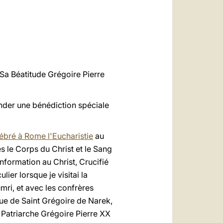
العربيّة
中文
LATINE
, Sa Béatitude Grégoire Pierre
ander une bénédiction spéciale
bré à Rome l'Eucharistie
au
s le Corps du Christ et le Sang
onformation au Christ, Crucifié
culier lorsque je visitai la
mri, et avec les confrères
tue de Saint Grégoire de Narek,
 Patriarche Grégoire Pierre XX