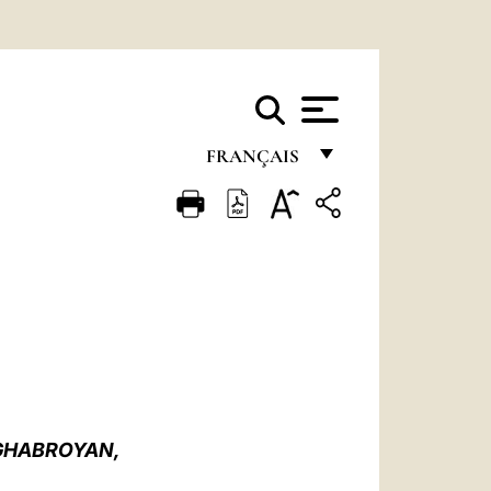
FRANÇAIS
FRANÇAIS
ENGLISH
ITALIANO
PORTUGUÊS
ESPAÑOL
DEUTSCH
 GHABROYAN,
POLSKI