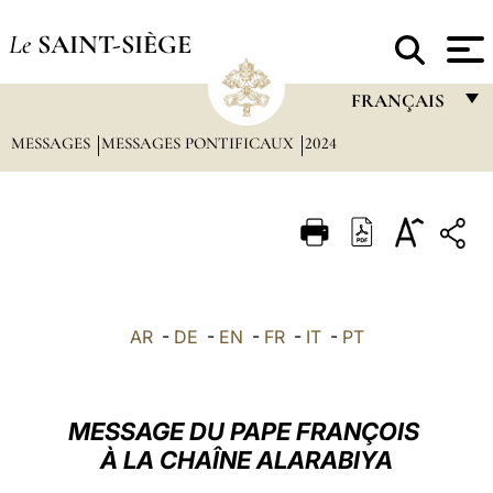
Le
SAINT-SIÈGE
FRANÇAIS
MESSAGES
MESSAGES PONTIFICAUX
2024
FRANÇAIS
ENGLISH
ITALIANO
PORTUGUÊS
ESPAÑOL
AR
-
DE
-
EN
-
FR
-
IT
-
PT
DEUTSCH
POLSKI
MESSAGE DU PAPE FRANÇOIS
العربيّة
À LA CHAÎNE ALARABIYA
中文