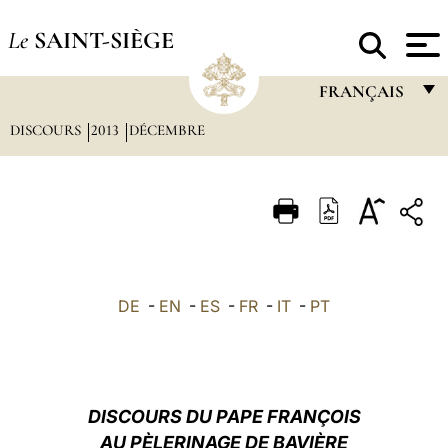
Le
SAINT-SIÈGE
FRANÇAIS
DISCOURS
2013
DÉCEMBRE
FRANÇAIS
ENGLISH
ITALIANO
PORTUGUÊS
ESPAÑOL
DE
-
EN
-
ES
-
FR
-
IT
-
PT
DEUTSCH
POLSKI
العربيّة
DISCOURS DU PAPE FRANÇOIS
AU PÈLERINAGE DE BAVIÈRE
中文