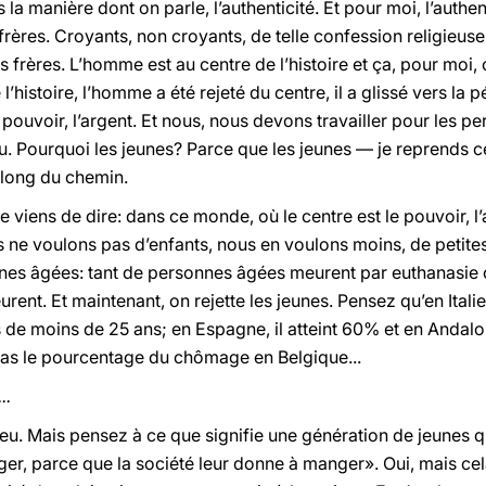
 la manière dont on parle, l’authenticité. Et pour moi, l’authent
res. Croyants, non croyants, de telle confession religieuse ou
rères. L’homme est au centre de l’histoire et ça, pour moi, 
’histoire, l’homme a été rejeté du centre, il a glissé vers la 
pouvoir, l’argent. Et nous, nous devons travailler pour les p
. Pourquoi les jeunes? Parce que les jeunes — je reprends ce 
 long du chemin.
e viens de dire: dans ce monde, où le centre est le pouvoir, l’a
 ne voulons pas d’enfants, nous en voulons moins, de petites
onnes âgées: tant de personnes âgées meurent par euthanasie
eurent. Et maintenant, on rejette les jeunes. Pensez qu’en Ita
de moins de 25 ans; en Espagne, il atteint 60% et en Andalou
pas le pourcentage du chômage en Belgique...
..
ieu. Mais pensez à ce que signifie une génération de jeunes qu
er, parce que la société leur donne à manger». Oui, mais cela 