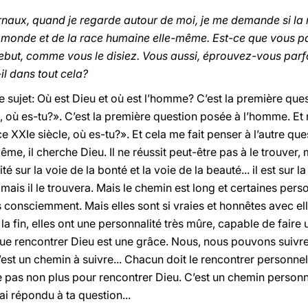
urnaux, quand je regarde autour de moi, je me demande si la
 monde et de la race humaine elle-même. Est-ce que vous p
ebut, comme vous le disiez. Vous aussi, éprouvez-vous parfoi
-il dans tout cela?
 sujet: Où est Dieu et où est l’homme? C’est la première qu
m, où es-tu?». C’est la première question posée à l’homme. E
XXIe siècle, où es-tu?». Et cela me fait penser à l’autre ques
, il cherche Dieu. Il ne réussit peut-être pas à le trouver, m
té sur la voie de la bonté et la voie de la beauté... il est sur l
 mais il le trouvera. Mais le chemin est long et certaines per
pas consciemment. Mais elles sont si vraies et honnêtes avec e
la fin, elles ont une personnalité très mûre, capable de faire
ue rencontrer Dieu est une grâce. Nous, nous pouvons suivre 
C’est un chemin à suivre... Chacun doit le rencontrer personn
ye pas non plus pour rencontrer Dieu. C’est un chemin person
ai répondu à ta question...