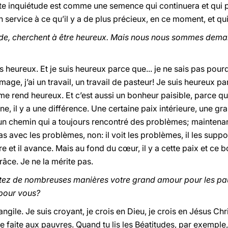
te inquiétude est comme une semence qui continuera et qui po
 service à ce qu’il y a de plus précieux, en ce moment, et qui
de, cherchent à être heureux. Mais nous nous sommes deman
heureux. Et je suis heureux parce que... je ne sais pas pourqu
ômage, j’ai un travail, un travail de pasteur! Je suis heureux p
e me rend heureux. Et c’est aussi un bonheur paisible, parce q
 il y a une différence. Une certaine paix intérieure, une gr
 un chemin qui a toujours rencontré des problèmes; maintenant
 avec les problèmes, non: il voit les problèmes, il les supporte
 et il avance. Mais au fond du cœur, il y a cette paix et ce 
râce. Je ne la mérite pas.
ez de nombreuses manières votre grand amour pour les pau
 pour vous?
ngile. Je suis croyant, je crois en Dieu, je crois en Jésus Chri
 faite aux pauvres. Quand tu lis les Béatitudes, par exemple, 