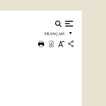
FRANÇAIS
FRANÇAIS
ENGLISH
ITALIANO
PORTUGUÊS
ESPAÑOL
DEUTSCH
POLSKI