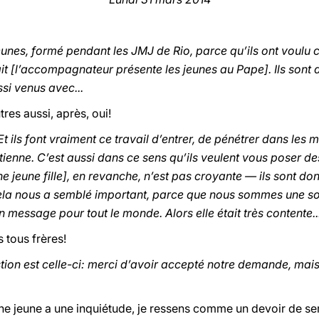
 jeunes, formé pendant les JMJ de Rio, parce qu’ils ont voul
it [l’accompagnateur présente les jeunes au Pape]. Ils sont 
ssi venus avec...
utres aussi, après, oui!
 Et ils font vraiment ce travail d’entrer, de pénétrer dans les
étienne. C’est aussi dans ce sens qu’ils veulent vous poser de
 jeune fille], en revanche, n’est pas croyante — ils sont do
cela nous a semblé important, parce que nous sommes une soci
message pour tout le monde. Alors elle était très contente..
 tous frères!
stion est celle-ci: merci d’avoir accepté notre demande, mai
ne jeune a une inquiétude, je ressens comme un devoir de ser