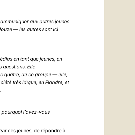
العربيّة
中文
u communiquer aux autres jeunes
LATINE
douze — les autres sont ici
 médias en tant que jeunes, en
s questions. Elle
nc quatre, de ce groupe — elle,
été très laïque, en Flandre, et
.
s pourquoi l’avez-vous
vir ces jeunes, de répondre à