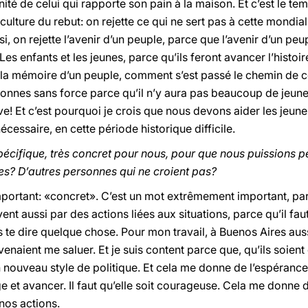
nité de celui qui rapporte son pain à la maison. Et c’est le t
lture du rebut: on rejette ce qui ne sert pas à cette mondia
si, on rejette l’avenir d’un peuple, parce que l’avenir d’un peu
es enfants et les jeunes, parce qu’ils feront avancer l’histoi
la mémoire d’un peuple, comment s’est passé le chemin de ce p
nnes sans force parce qu’il n’y aura pas beaucoup de jeunes
ve! Et c’est pourquoi je crois que nous devons aider les jeune
écessaire, en cette période historique difficile.
ifique, très concret pour nous, pour que nous puissions peu
s? D’autres personnes qui ne croient pas?
important: «concret». C’est un mot extrêmement important, par
ent aussi par des actions liées aux situations, parce qu’il faut
is te dire quelque chose. Pour mon travail, à Buenos Aires aus
naient me saluer. Et je suis content parce que, qu’ils soient 
nouveau style de politique. Et cela me donne de l’espérance. 
e et avancer. Il faut qu’elle soit courageuse. Cela me donne d
 nos actions.