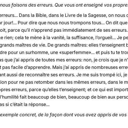
ous faisons des erreurs. Que vous ont enseigné vos propre
s erreurs... Dans la Bible, dans le Livre de la Sagesse, on nous 
jour!... Pour dire que nous nous trompons tous... On dit que
t, parce qu’il n’apprend pas immédiatement de ses erreurs. 
rien; cela te mène à la vanité, la suffisance, l’orgueil... Je 
 grands maîtres de vie. De grands maîtres: elles t’enseignent 
dre pour un surhomme, une «superfemme»... et puis tu te trom
as que j’ai appris de toutes mes erreurs: non, je crois que je
st pas facile d’apprendre. Mais j’ai appris de nombreuses erreu
tant aussi de reconnaître ses erreurs. Je me suis trompé ici, je
tention pour ne pas retomber dans les mêmes erreurs, dans le 
res erreurs, parce qu’elles t’enseignent; et ce qui est importan
l’humilité fait beaucoup de bien, beaucoup de bien aux perso
 si c’était la réponse...
exemple concret, de la façon dont vous avez appris de vos err