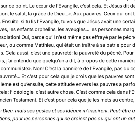
 sur ce point. Le cœur de l’Evangile, c’est cela. Et Jésus dit 
on, le salut, la grâce de Dieu...». Aux pauvres. Ceux qui ont 
. Ensuite, si tu lis l’Evangile, tu vois que Jésus avait une cer
es, les enfants orphelins, les aveugles... les personnes margi
nsolation! Oui, parce qu’il n’est même pas effrayé par le péch
r, ou comme Matthieu, qui était un traître à sa patrie pour de 
oisis. Cela aussi, c’est une pauvreté: la pauvreté du péché. Pou
ois, j’ai entendu que quelqu’un a dit, à propos de cette maniè
 communiste». Non! C’est la bannière de l’Evangile, pas du 
auvreté... Et c’est pour cela que je crois que les pauvres son
roblème est qu’ensuite, cette attitude envers les pauvres a parfoi
ela: l’idéologie, c’est autre chose. C’est comme cela dans l’Ev
Ancien Testament. Et c’est pour cela que je les mets au centre,
 en Dieu, mais ses gestes et ses idéaux m’inspirent. Peut-êt
tiens, pour les personnes qui ne croient pas ou qui ont un au