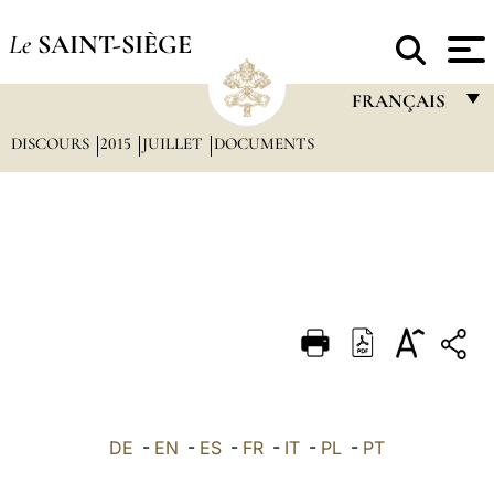
Le
SAINT-SIÈGE
FRANÇAIS
DISCOURS
2015
JUILLET
DOCUMENTS
FRANÇAIS
ENGLISH
ITALIANO
PORTUGUÊS
ESPAÑOL
DEUTSCH
POLSKI
العربيّة
DE
-
EN
-
ES
-
FR
-
IT
-
PL
-
PT
中文