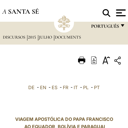
A
SANTA SÉ
PORTUGUÊS
DISCURSOS
2015
JULHO
DOCUMENTS
FRANÇAIS
ENGLISH
ITALIANO
PORTUGUÊS
ESPAÑOL
DE
-
EN
-
ES
-
FR
-
IT
-
PL
-
PT
DEUTSCH
POLSKI
العربيّة
VIAGEM APOSTÓLICA DO PAPA FRANCISCO
AO EQUADOR, BOLÍVIA E PARAGUAI
中文