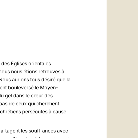
العربيّة
中文
LATINE
 des Églises orientales
, nous nous étions retrouvés à
 Nous aurions tous désiré que la
ement bouleversé le Moyen-
 du gel dans le cœur des
 pas de ceux qui cherchent
 chrétiens persécutés à cause
i partagent les souffrances avec