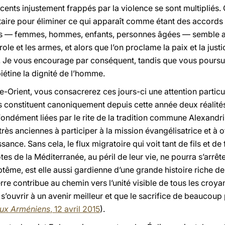
cents injustement frappés par la violence se sont multipliés. 
aire pour éliminer ce qui apparaît comme étant des accords t
illes — femmes, hommes, enfants, personnes âgées — semble a
ole et les armes, et alors que l’on proclame la paix et la justi
s. Je vous encourage par conséquent, tandis que vous poursuiv
iétine la dignité de l’homme.
e-Orient, vous consacrerez ces jours-ci une attention particuli
s constituent canoniquement depuis cette année deux réalité
fondément liées par le rite de la tradition commune Alexand
s anciennes à participer à la mission évangélisatrice et à off
ance. Sans cela, le flux migratoire qui voit tant de fils et de 
es de la Méditerranée, au péril de leur vie, ne pourra s’arrêt
tême, est elle aussi gardienne d’une grande histoire riche de 
terre contribue au chemin vers l’unité visible de tous les croya
s’ouvrir à un avenir meilleur et que le sacrifice de beaucou
ux Arméniens
, 12 avril 2015
).