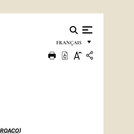
FRANÇAIS
FRANÇAIS
ENGLISH
ITALIANO
PORTUGUÊS
ESPAÑOL
DEUTSCH
POLSKI
ROACO
)