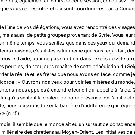
et vous, également au cours de cette session, conduisez l’œu
s que vous représentez et qui sont coordonnées par la Congré
e l’une de vos délégations, vous avez rencontré des visages c
, mais aussi de petits groupes provenant de Syrie. Vous leur 
en même temps, vous sentiez que dans ces yeux qui demandai
s leurs maisons, c’était Jésus lui-même qui vous regardait, dem
œuvre d’aide, pour ne pas sombrer dans l’excès de zèle ou d
s peuples, doit toujours renaître de cette bénédiction du Sei
r la réalité et les frères que nous avons en face, comme je l’
éricorde : « Ouvrons nos yeux pour voir les misères du monde, 
sentons-nous appelés à entendre leur cri qui appelle à l’aide.
fin qu’ils sentent la chaleur de notre présence, de l’amitié et d
e, nous puissions briser la barrière d’indifférence qui règn
» (n. 15).
ois, il semble que le monde ait eu un sursaut de conscience et
illénaire des chrétiens au Moyen-Orient. Les initiatives de s