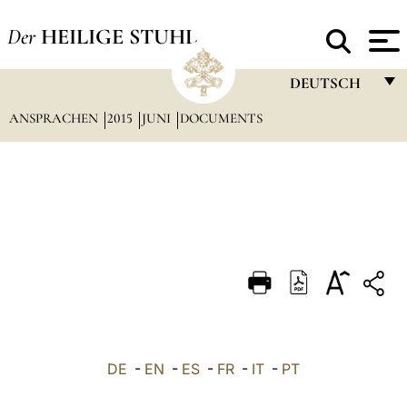
Der
HEILIGE STUHL
DEUTSCH
ANSPRACHEN
2015
JUNI
DOCUMENTS
FRANÇAIS
ENGLISH
ITALIANO
PORTUGUÊS
ESPAÑOL
DEUTSCH
POLSKI
العربيّة
DE
-
EN
-
ES
-
FR
-
IT
-
PT
中文