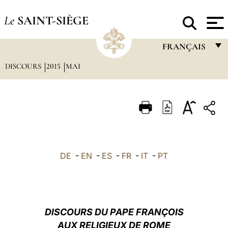
Le
SAINT-SIÈGE
FRANÇAIS
DISCOURS
2015
MAI
FRANÇAIS
ENGLISH
ITALIANO
PORTUGUÊS
ESPAÑOL
DE
-
EN
-
ES
-
FR
-
IT
-
PT
DEUTSCH
POLSKI
العربيّة
DISCOURS DU PAPE FRANÇOIS
AUX RELIGIEUX DE ROME
中文