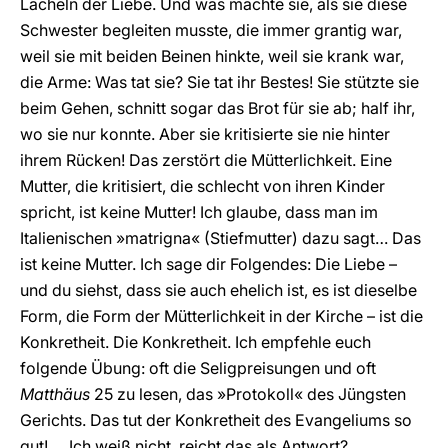
Lächeln der Liebe. Und was machte sie, als sie diese
Schwester begleiten musste, die immer grantig war,
weil sie mit beiden Beinen hinkte, weil sie krank war,
die Arme: Was tat sie? Sie tat ihr Bestes! Sie stützte sie
beim Gehen, schnitt sogar das Brot für sie ab; half ihr,
wo sie nur konnte. Aber sie kritisierte sie nie hinter
ihrem Rücken! Das zerstört die Mütterlichkeit. Eine
Mutter, die kritisiert, die schlecht von ihren Kinder
spricht, ist keine Mutter! Ich glaube, dass man im
Italienischen »matrigna« (Stiefmutter) dazu sagt… Das
ist keine Mutter. Ich sage dir Folgendes: Die Liebe –
und du siehst, dass sie auch ehelich ist, es ist dieselbe
Form, die Form der Mütterlichkeit in der Kirche – ist die
Konkretheit. Die Konkretheit. Ich empfehle euch
folgende Übung: oft die Seligpreisungen und oft
Matthäus
25 zu lesen, das »Protokoll« des Jüngsten
Gerichts. Das tut der Konkretheit des Evangeliums so
gut! … Ich weiß nicht, reicht das als Antwort?