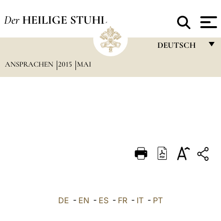
Der
HEILIGE STUHL
DEUTSCH
ANSPRACHEN
2015
MAI
FRANÇAIS
ENGLISH
ITALIANO
PORTUGUÊS
ESPAÑOL
DEUTSCH
POLSKI
العربيّة
DE
-
EN
-
ES
-
FR
-
IT
-
PT
中文