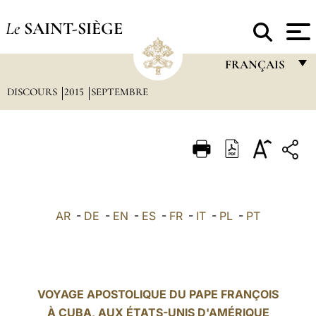
Le
SAINT-SIÈGE
FRANÇAIS
DISCOURS
2015
SEPTEMBRE
FRANÇAIS
ENGLISH
ITALIANO
PORTUGUÊS
ESPAÑOL
AR
-
DE
-
EN
-
ES
-
FR
-
IT
-
PL
-
PT
DEUTSCH
POLSKI
العربيّة
VOYAGE APOSTOLIQUE DU PAPE FRANÇOIS
À CUBA, AUX ÉTATS-UNIS D'AMÉRIQUE
中文