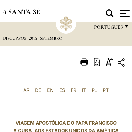
A
SANTA SÉ
PORTUGUÊS
DISCURSOS
2015
SETEMBRO
FRANÇAIS
ENGLISH
ITALIANO
PORTUGUÊS
ESPAÑOL
AR
-
DE
-
EN
-
ES
-
FR
-
IT
-
PL
-
PT
DEUTSCH
POLSKI
العربيّة
VIAGEM APOSTÓLICA DO PAPA FRANCISCO
A CUBA, AOS ESTADOS UNIDOS DA AMÉRICA
中文