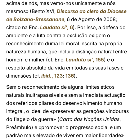
acima de nós, mas vemo-nos unicamente a nós
mesmos» (Bento XVI,
Discurso ao clero da Diocese
de Bolzano-Bressanone
, 6 de Agosto de 2008;
citado na Enc.
Laudato si’
, 6
). Por isso, a defesa do
ambiente e a luta contra a exclusão exigem o
reconhecimento duma lei moral inscrita na própria
natureza humana, que inclui a distinção natural entre
homem e mulher (cf. Enc.
Laudato si’
, 155
) e o
respeito absoluto da vida em todas as suas fases e
dimensões (cf.
ibid.
, 123
;
136
).
Sem o reconhecimento de alguns limites éticos
naturais inultrapassáveis e sem a imediata actuação
dos referidos pilares do desenvolvimento humano
integral, o ideal de «preservar as gerações vindouras
do flagelo da guerra» (
Carta das Nações Unidas
,
Preâmbulo) e «promover o progresso social e um
padrão mais elevado de viver em maior liberdade»