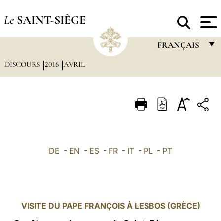
Le
SAINT-SIÈGE
FRANÇAIS
DISCOURS
2016
AVRIL
FRANÇAIS
ENGLISH
ITALIANO
PORTUGUÊS
ESPAÑOL
DE
-
EN
-
ES
-
FR
-
IT
-
PL
-
PT
DEUTSCH
POLSKI
العربيّة
VISITE DU PAPE FRANÇOIS À LESBOS (GRÈCE)
中文