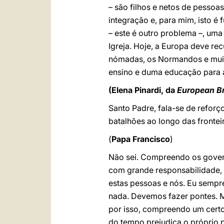
– são filhos e netos de pessoa
integração e, para mim, isto é
– este é outro problema –, uma
Igreja. Hoje, a Europa deve re
nómadas, os Normandos e muito
ensino e duma educação para a
(Elena Pinardi, da
European B
Santo Padre, fala-se de reforç
batalhões ao longo das frontei
(
Papa Francisco
)
Não sei. Compreendo os gover
com grande responsabilidade, 
estas pessoas e nós. Eu sempre
nada. Devemos fazer pontes. Ma
por isso, compreendo um certo
do tempo prejudica o próprio p