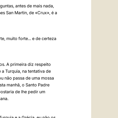
untas, antes de mais nada,
s San Martin, de «Crux», é a
, muito forte... e de certeza
s. A primeira diz respeito
a Turquia, na tentativa de
r ou não passa de uma mossa
Esta manhã, o Santo Padre
ostaria de lhe pedir um
cana.
Turquia e a Grécia, eu não os