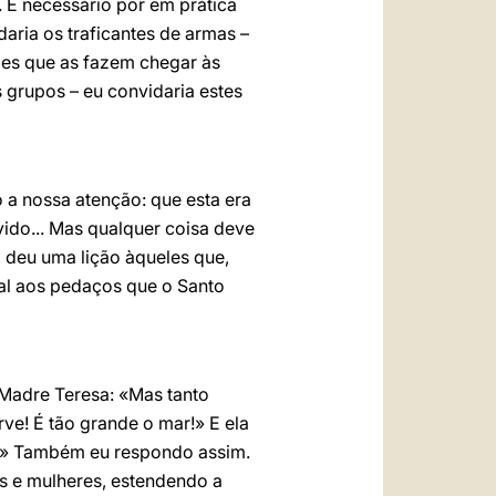
. É necessário pôr em prática
aria os traficantes de armas –
eles que as fazem chegar às
s grupos – eu convidaria estes
o a nossa atenção: que esta era
ido... Mas qualquer coisa deve
 deu uma lição àqueles que,
ial aos pedaços que o Santo
Madre Teresa: «Mas tanto
rve! É tão grande o mar!» E ela
o!» Também eu respondo assim.
 e mulheres, estendendo a