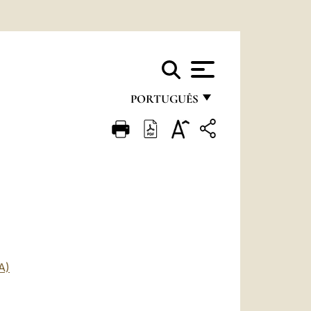
PORTUGUÊS
FRANÇAIS
ENGLISH
ITALIANO
PORTUGUÊS
ESPAÑOL
DEUTSCH
A)
POLSKI