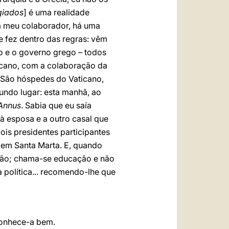
ugiados
] é uma realidade
m meu colaborador, há uma
se fez dentro das regras: vêm
o e o governo grego – todos
ticano, com a colaboração da
. São hóspedes do Vaticano,
gundo lugar: esta manhã, ao
Annus
. Sabia que eu saía
à esposa e a outro casal que
is presidentes participantes
em Santa Marta. E, quando
ação; chama-se educação e não
 política... recomendo-lhe que
conhece-a bem.