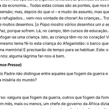
 da economia... Todas estas coisas são as pontes, que nos l
nsão; mas, depois do que vi – e mudo de assunto, mas quero
 refugiados... vem-nos vontade de chorar! As crianças... T
e muitos desenhos. [
o Papa mostra vários desenhos um a se
az, porque sofrem. Lá, no campo, têm cursos de educação..
 afogar-se uma criança. Isto, as criança têm-no no coração! 
 O mesmo tema fê-lo esta criança do Afeganistão: o barco qu
 na memória! E precisarão de tempo para se habituar. Este: o
 nós: alguma lágrima far-nos-á bem.
nce Presse
)
to Padre não distingue entre aqueles que fogem da guerra 
a miséria do mundo?
urso: «alguns que fogem da guerra, outros que fogem da fo
 um mês, mais ou menos, um chefe de governo da África dizi