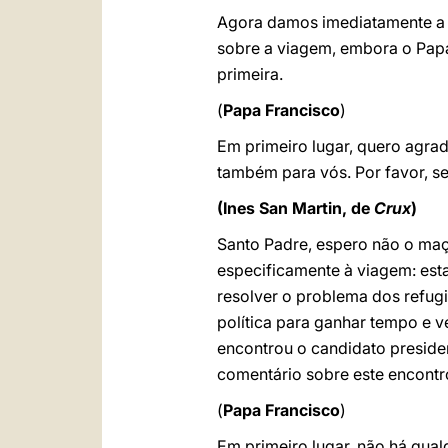
Agora damos imediatamente a p
sobre a viagem, embora o Papa
primeira.
(
Papa Francisco
)
Em primeiro lugar, quero agrade
também para vós. Por favor, 
(Ines San Martin, de
Crux
)
Santo Padre, espero não o maça
especificamente à viagem: esta
resolver o problema dos refug
política para ganhar tempo e v
encontrou o candidato presiden
comentário sobre este encontro
(
Papa Francisco
)
Em primeiro lugar, não há qual