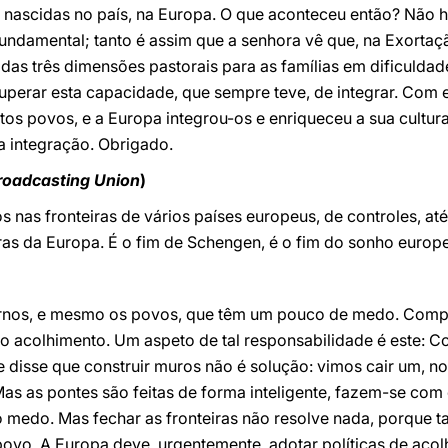
s nascidas no país, na Europa. O que aconteceu então? Não 
 fundamental; tanto é assim que a senhora vê que, na Exortaç
 das três dimensões pastorais para as famílias em dificuldad
cuperar esta capacidade, que sempre teve, de integrar. Com 
s povos, e a Europa integrou-os e enriqueceu a sua cultur
 integração. Obrigado.
roadcasting Union
)
os nas fronteiras de vários países europeus, de controles,
ras da Europa. É o fim de Schengen, é o fim do sonho europ
nos, e mesmo os povos, que têm um pouco de medo. Compr
o acolhimento. Um aspeto de tal responsabilidade é este: 
 disse que construir muros não é solução: vimos cair um, n
s as pontes são feitas de forma inteligente, fazem-se com 
 medo. Mas fechar as fronteiras não resolve nada, porque 
ovo. A Europa deve, urgentemente, adotar políticas de acol