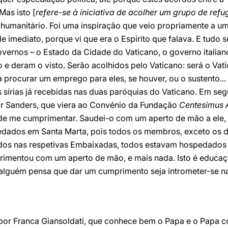
Mas isto [
refere-se à iniciativa de acolher um grupo de ref
umanitário. Foi uma inspiração que veio propriamente a u
e imediato, porque vi que era o Espírito que falava. E tudo 
vernos – o Estado da Cidade do Vaticano, o governo italian
 e deram o visto. Serão acolhidos pelo Vaticano: será o Va
 procurar um emprego para eles, se houver, ou o sustento..
as sírias já recebidas nas duas paróquias do Vaticano. Em se
dor Sanders, que viera ao Convénio da Fundação
Centesimus 
 de me cumprimentar. Saudei-o com um aperto de mão a ele, 
dados em Santa Marta, pois todos os membros, exceto os do
dos nas respetivas Embaixadas, todos estavam hospedados 
primentou com um aperto de mão, e mais nada. Isto é educ
se alguém pensa que dar um cumprimento seja intrometer-se na
 por Franca Giansoldati, que conhece bem o Papa e o Papa 