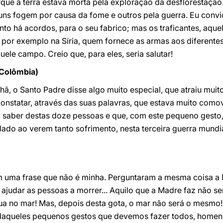
orque a terra estava morta pela exploração da desflorestação
ns fogem por causa da fome e outros pela guerra. Eu convid
nto há acordos, para o seu fabrico; mas os traficantes, aqu
, por exemplo na Síria, quem fornece as armas aos diferente
uele campo. Creio que, para eles, seria salutar!
 Colômbia)
hã, o Santo Padre disse algo muito especial, que atraiu muit
onstatar, através das suas palavras, que estava muito comov
 saber destas doze pessoas e que, com este pequeno gesto,
 lado ao verem tanto sofrimento, nesta terceira guerra mund
 uma frase que não é minha. Perguntaram a mesma coisa a 
 ajudar as pessoas a morrer... Aquilo que a Madre faz não se
ua no mar! Mas, depois desta gota, o mar não será o mesm
aqueles pequenos gestos que devemos fazer todos, homens