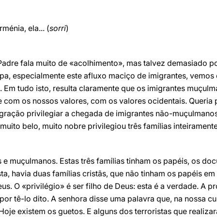
énia, ela... (
sorri
)
Padre fala muito de «acolhimento», mas talvez demasiado p
opa, especialmente este afluxo maciço de imigrantes, vemos 
.. Em tudo isto, resulta claramente que os imigrantes muçul
e com os nossos valores, com os valores ocidentais. Queria p
tegração privilegiar a chegada de imigrantes não-muçulmanos
muito belo, muito nobre privilegiou três famílias inteirame
ãos e muçulmanos. Estas três famílias tinham os papéis, os 
ista, havia duas famílias cristãs, que não tinham os papéis e
s. O «privilégio» é ser filho de Deus: esta é a verdade. A p
or tê-lo dito. A senhora disse uma palavra que, na nossa cul
Hoje existem os guetos. E alguns dos terroristas que realiza