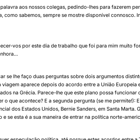
alavra aos nossos colegas, pedindo-lhes para fazerem perg
, como sabemos, sempre se mostre disponível connosco. Ine
cer-vos por este dia de trabalho que foi para mim muito forte
senhora…
r se lhe faço duas perguntas sobre dois argumentos distinto
 viagem aparece depois do acordo entre a União Europeia e 
iados na Grécia. Parece-lhe que este plano possa funciona
er o que acontece? E a segunda pergunta (se me permite!): 
cial dos Estados Unidos, Bernie Sanders, em Santa Marta. G
 e se esta é a sua maneira de entrar na política norte-ameri
quer especulação política, até porque estes acordos entre a 