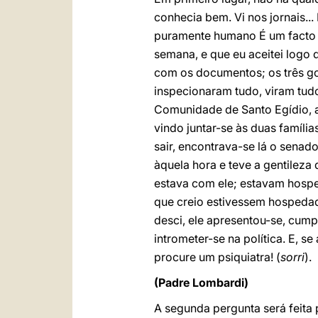
conhecia bem. Vi nos jornais... 
puramente humano É um facto h
semana, e que eu aceitei logo d
com os documentos; os três go
inspecionaram tudo, viram tudo
Comunidade de Santo Egídio, a
vindo juntar-se às duas famíli
sair, encontrava-se lá o sena
àquela hora e teve a gentileza
estava com ele; estavam hospe
que creio estivessem hospeda
desci, ele apresentou-se, cum
intrometer-se na política. E, 
procure um psiquiatra! (
sorri
).
(Padre Lombardi)
A segunda pergunta será feita