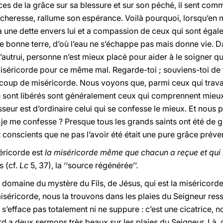
ices de la grâce sur sa blessure et sur son péché, il sent com
écheresse, rallume son espérance. Voilà pourquoi, lorsqu’e
 a une dette envers lui et a compassion de ceux qui sont égal
 bonne terre, d’où l’eau ne s’échappe pas mais donne vie. Da
’autrui, personne n’est mieux placé pour aider à le soigner qu
miséricorde pour ce même mal. Regarde-toi ; souviens-toi de t
aucoup de miséricorde.
Nous voyons que, parmi ceux qui travai
sont libérés sont généralement ceux qui comprennent mieux,
esseur est d’ordinaire celui qui se confesse le mieux. Et nous
je me confesse ? Presque tous les grands saints ont été de
nt conscients que ne pas l’avoir été était une pure grâce préve
séricorde est
la miséricorde même que chacun a reçue et qui l
s (cf.
Lc
5, 37), la ‘‘source régénérée’’.
 domaine du mystère du Fils, de Jésus, qui est la miséricorde
miséricorde, nous la trouvons dans les plaies du Seigneur res
 s’efface pas totalement ni ne suppure : c’est une cicatrice, 
rd a deux sermons très beaux sur les plaies du Seigneur. Là, 