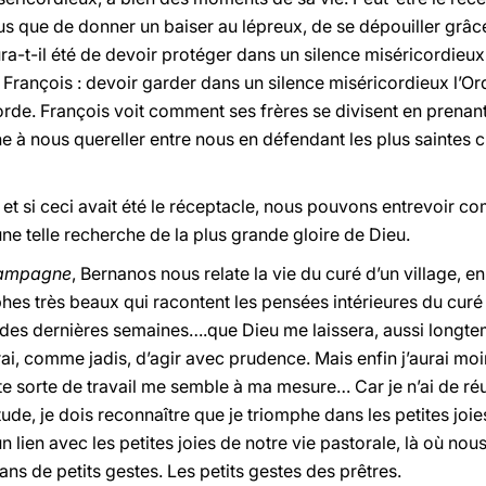
lus que de donner un baiser au lépreux, de se dépouiller grâc
-t-il été de devoir protéger dans un silence miséricordieux l
 François : devoir garder dans un silence miséricordieux l’Ord
orde.
François voit comment ses frères se divisent en pren
à nous quereller entre nous en défendant les plus saintes 
, et si ceci avait été le réceptacle, nous pouvons entrevoir c
une telle recherche de la plus grande gloire de Dieu.
 campagne
, Bernanos nous relate la vie du curé d’un village, en
aphes très beaux qui racontent les pensées intérieures du cu
des dernières semaines….que Dieu me laissera, aussi longtem
ai, comme jadis, d’agir avec prudence. Mais enfin j’aurai moin
tte sorte de travail me semble à ma mesure… Car je n’ai de réu
ude, je dois reconnaître que je triomphe dans les petites joies
 un lien avec les petites joies de notre vie pastorale, là où n
ans de petits gestes. Les petits gestes des prêtres.