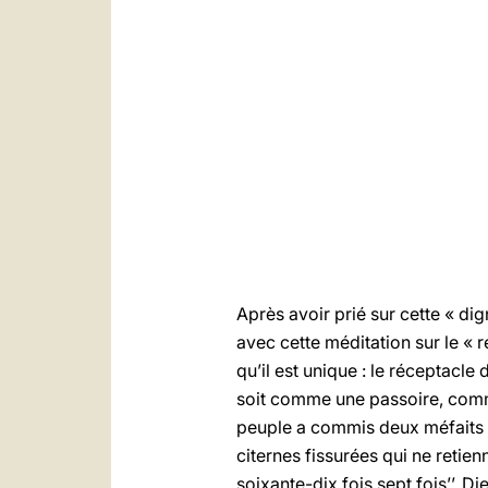
Après avoir prié sur cette « dig
avec cette méditation sur le « r
qu’il est unique : le réceptacle
soit comme une passoire, comme
peuple a commis deux méfaits : 
citernes fissurées qui ne retienn
soixante-dix fois sept fois’’. 