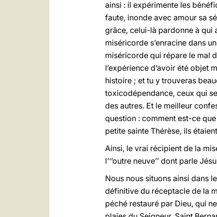
ainsi : il expérimente les bénéf
faute, inonde avec amour sa s
grâce, celui-là pardonne à qui
miséricorde s’enracine dans une
miséricorde qui répare le mal d
l’expérience d’avoir été objet 
histoire ; et tu y trouveras be
toxicodépendance, ceux qui se 
des autres. Et le meilleur conf
question : comment est-ce que 
petite sainte Thérèse, ils étaie
Ainsi, le vrai récipient de la mi
l’‘‘outre neuve’’ dont parle Jésu
Nous nous situons ainsi dans le
définitive du réceptacle de la 
péché restauré par Dieu, qui ne
plaies du Seigneur. Saint Berna