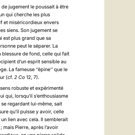
é de jugement le poussait à être
un qui cherche les plus
f et miséricordieux envers
 les siens. Son jugement se
ui est plus grand que sa
ersonne peut le séparer. La
blessure de fond, celle qui fait
récipient d’un esprit sensible au
ège. La fameuse ‘‘épine’’ que le
ur (cf.
2 Co
12, 7).
 sens robuste et expérimenté
i qui, lorsqu’il s’enthousiasme
 se regardant lui-même, sait
re qu’il puisse y avoir, celle
l un lien avec cela. Il semblerait
; mais Pierre, après l’avoir