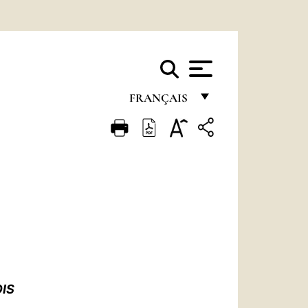
FRANÇAIS
FRANÇAIS
ENGLISH
ITALIANO
PORTUGUÊS
ESPAÑOL
DEUTSCH
POLSKI
OIS