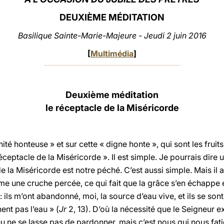
DEUXIÈME MÉDITATION
Basilique Sainte-Marie-Majeure - Jeudi 2 juin 2016
[
Multimédia
]
Deuxième méditation
le réceptacle de la Miséricorde
nité honteuse » et sur cette « digne honte », qui sont les frui
éceptacle de la Miséricorde ». Il est simple. Je pourrais dire 
 de la Miséricorde est notre péché. C’est aussi simple. Mais i
 une cruche percée, ce qui fait que la grâce s’en échappe 
ils m’ont abandonné, moi, la source d’eau vive, et ils se sont
ent pas l’eau » (
Jr
2, 13). D’où la nécessité que le Seigneur e
Dieu ne se lasse pas de pardonner, mais c’est nous qui nous 