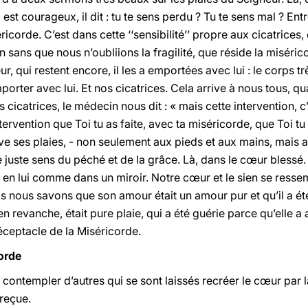
est courageux, il dit : tu te sens perdu ? Tu te sens mal ? Entr
éricorde.
C’est dans cette ‘‘sensibilité’’ propre aux cicatrices
n sans que nous n’oubliions la fragilité, que réside la miséri
ur, qui restent encore, il les a emportées avec lui : le corps t
emporter avec lui. Et nos cicatrices. Cela arrive à nous tous, q
cicatrices, le médecin nous dit : « mais cette intervention, 
intervention que Toi tu as faite, avec ta miséricorde, que Toi t
ve ses plaies, - non seulement aux pieds et aux mains, mais 
juste sens du péché et de la grâce. Là, dans le cœur blessé.
en lui comme dans un miroir. Notre cœur et le sien se resse
is nous savons que son amour était un amour pur et qu’il a ét
en revanche, était pure plaie, qui a été guérie parce qu’elle 
éceptacle de la Miséricorde.
corde
 contempler d’autres qui se sont laissés recréer le cœur par 
 reçue.