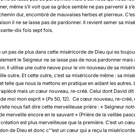
ner, même s’il voit que sa grâce semble ne pas parvenir à s’e
n chemin dur, encombré de mauvaises herbes et pierreux. C’e
aison il ne se lasse pas de pardonner. Il revient semer sa misé
oixante-dix fois sept fois.
un pas de plus dans cette miséricorde de Dieu qui es toujour
lement le Seigneur ne se lasse pas de nous pardonner mais au
n. Il utilise une outre neuve pour le vin nouveau de sa misér
le outre. Et cette outre, c’est sa miséricorde même : sa miséri
telle que nous la mettons en pratique en aidant les autres. 
rapiécé mais un cœur nouveau, re-créé. Celui dont David dit 
 de moi mon esprit » (
Ps
50, 12). Ce cœur nouveau, re-créé, es
elle nous fait dire cette merveilleuse prière : « Seigneur notre
e merveille encore en le sauvant » (Prière de la veillée pasca
réation est plus merveilleuse que la première. C’est un cœur 
on de Dieu et donc c’‘‘est un cœur qui a reçu la miséricorde e