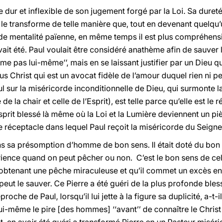
e dur et inflexible de son jugement forgé par la Loi. Sa duret
le transforme de telle manière que, tout en devenant quelqu’
 de mentalité païenne, en même temps il est plus compréhensi
avait été. Paul voulait être considéré anathème afin de sauver
me pas lui-même’’, mais en se laissant justifier par un Dieu q
s Christ qui est un avocat fidèle de l’amour duquel rien ni p
 sur la miséricorde inconditionnelle de Dieu, qui surmonte la 
e la chair et celle de l’Esprit), est telle parce qu’elle est le 
esprit blessé là même où la Loi et la Lumière deviennent un pi
le réceptacle dans lequel Paul reçoit la miséricorde du Seigne
ns sa présomption d’homme de bon sens. Il était doté du bon
rience quand on peut pêcher ou non. C’est le bon sens de celu
 obtenant une pêche miraculeuse et qu’il commet un excès en
eut le sauver. Ce Pierre a été guéri de la plus profonde blessu
roche de Paul, lorsqu’il lui jette à la figure sa duplicité, a-t-i
 lui-même le pire [des hommes] ‘‘avant’’ de connaître le Christ 