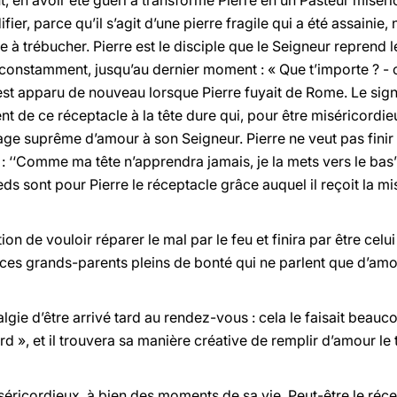
, en avoir été guéri a transformé Pierre en un Pasteur miséri
fier, parce qu’il s’agit d’une pierre fragile qui a été assainie
 à trébucher. Pierre est le disciple que le Seigneur reprend le 
e constamment, jusqu’au dernier moment : « Que t’importe ? - 
lui est apparu de nouveau lorsque Pierre fuyait de Rome. Le sign
nt de ce réceptacle à la tête dure qui, pour être miséricordie
e suprême d’amour à son Seigneur. Pierre ne veut pas finir sa 
t : ‘‘Comme ma tête n’apprendra jamais, je la mets vers le bas’
eds sont pour Pierre le réceptacle grâce auquel il reçoit la m
n de vouloir réparer le mal par le feu et finira par être celui q
de ces grands-parents pleins de bonté qui ne parlent que d’amour,
lgie d’être arrivé tard au rendez-vous : cela le faisait beaucoup
tard », et il trouvera sa manière créative de remplir d’amour l
éricordieux, à bien des moments de sa vie. Peut-être le récept