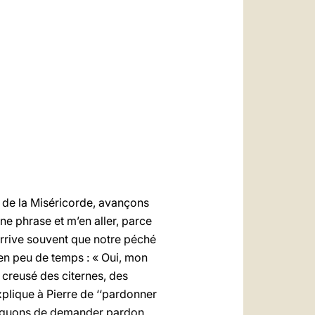
العربيّة
中文
LATINE
ts de la Miséricorde, avançons
une phrase et m’en aller, parce
l arrive souvent que notre péché
en peu de temps : « Oui, mon
 creusé des citernes, des
xplique à Pierre de ‘‘pardonner
fatiguons de demander pardon.