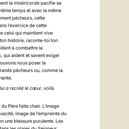
ment la miséricorde pacifie sa
n même temps et avec la même
ement pécheurs, cette
ns l’exercice de cette
e celui qui maintient vive
on histoire, raconte-toi ton
llent à combattre la
 qui aident et savent exiger
 pouvons nous poser la
 grands pécheurs ou, comme la
nante.
ui a recréé le cœur
, voilà
 du Père faite chair. L’image
suscité, image de l’empreinte du
non une blessure purulente. Les
dans les plaies du Seigneur,