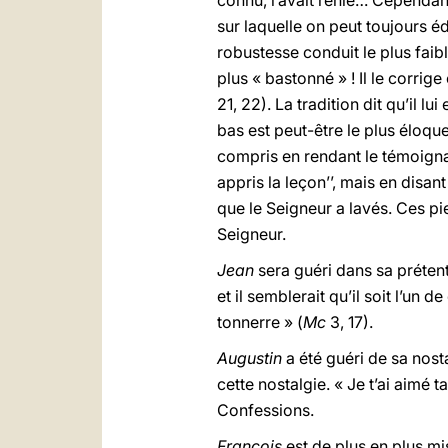
connu, l’avait renié… Cependant
sur laquelle on peut toujours édi
robustesse conduit le plus faible
plus « bastonné » !
Il le corrig
21, 22). La tradition dit qu’il 
bas est peut-être le plus éloque
compris en rendant le témoignag
appris la leçon’’, mais en disan
que le Seigneur a lavés. Ces pi
Seigneur.
Jean
sera guéri dans sa prétentio
et il semblerait qu’il soit l’un 
tonnerre » (
Mc
3, 17).
Augustin
a été guéri de sa nosta
cette nostalgie. « Je t’ai aimé 
Confessions.
François
est de plus en plus mis