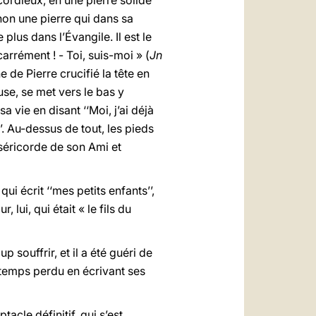
cordieux, en une pierre solide
, non une pierre qui dans sa
plus dans l’Évangile. Il est le
carrément !
-
Toi, suis-moi » (
Jn
e de Pierre crucifié la tête en
use, se met vers le bas y
vie en disant ‘‘Moi, j’ai déjà
’. Au-dessus de tout, les pieds
iséricorde de son Ami et
ui écrit ‘‘mes petits enfants’’,
 lui, qui était « le fils du
 souffrir, et il a été guéri de
e temps perdu en écrivant ses
acle définitif, qui s’est