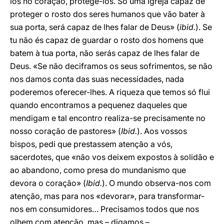
los no coração, protegê-los. Só uma Igreja capaz de
proteger o rosto dos seres humanos que vão bater à
sua porta, será capaz de lhes falar de Deus» (
ibid.
). Se
tu não és capaz de guardar o rosto dos homens que
batem à tua porta, não serás capaz de lhes falar de
Deus. «Se não deciframos os seus sofrimentos, se não
nos damos conta das suas necessidades, nada
poderemos oferecer-lhes. A riqueza que temos só flui
quando encontramos a pequenez daqueles que
mendigam e tal encontro realiza-se precisamente no
nosso coração de pastores» (
Ibid.
). Aos vossos
bispos, pedi que prestassem atenção a vós,
sacerdotes, que «não vos deixem expostos à solidão e
ao abandono, como presa do mundanismo que
devora o coração» (
Ibid.
). O mundo observa-nos com
atenção, mas para nos «devorar», para transformar-
nos em consumidores… Precisamos todos que nos
olhem com atenção, mas – digamos –