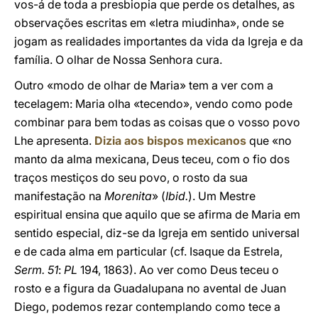
vos-á de toda a presbiopia que perde os detalhes, as
observações escritas em «letra miudinha», onde se
jogam as realidades importantes da vida da Igreja e da
família. O olhar de Nossa Senhora cura.
Outro «modo de olhar de Maria» tem a ver com a
tecelagem: Maria olha «tecendo», vendo como pode
combinar para bem todas as coisas que o vosso povo
Lhe apresenta.
Dizia aos bispos mexicanos
que «no
manto da alma mexicana, Deus teceu, com o fio dos
traços mestiços do seu povo, o rosto da sua
manifestação na
Morenita
» (
Ibid.
). Um Mestre
espiritual ensina que aquilo que se afirma de Maria em
sentido especial, diz-se da Igreja em sentido universal
e de cada alma em particular (cf. Isaque da Estrela,
Serm. 51
:
PL
194, 1863). Ao ver como Deus teceu o
rosto e a figura da Guadalupana no avental de Juan
Diego, podemos rezar contemplando como tece a