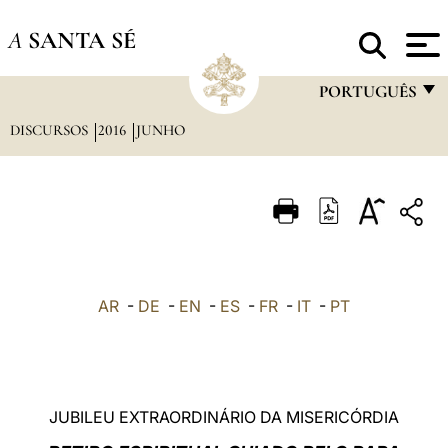
A
SANTA SÉ
PORTUGUÊS
DISCURSOS
2016
JUNHO
FRANÇAIS
ENGLISH
ITALIANO
PORTUGUÊS
ESPAÑOL
AR
-
DE
-
EN
-
ES
-
FR
-
IT
-
PT
DEUTSCH
POLSKI
العربيّة
JUBILEU EXTRAORDINÁRIO DA MISERICÓRDIA
中文