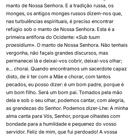
manto de Nossa Senhora. E a tradição russa, os
monges, os antigos monges russos dizem-nos que,
nas turbulências espirituais, é preciso encontrar
refúgio sob o manto de Nossa Senhora. Esta é a
primeira antífona do Ocidente: «
Sub tuum
praesidium
». O manto de Nossa Senhora. Não tenhais
vergonha, não façais grandes discursos, mas
permanecei lá e deixai-vos cobrir, deixai-vos olhar;
e… chorai. Quando encontramos um sacerdote capaz
disto, de ir ter com a Mãe e chorar, com tantos
pecados, eu posso dizer: é um bom padre, porque é
um bom filho. Será um bom pai. Tomados pela mão
dela e sob o seu olhar, podemos cantar, com alegria,
as grandezas do Senhor. Podemos dizer-Lhe: A minha
alma canta para Vós, Senhor, porque olhastes com
bondade para a humildade e pequenez do vosso
servidor. Feliz de mim, que fui perdoado! A vossa