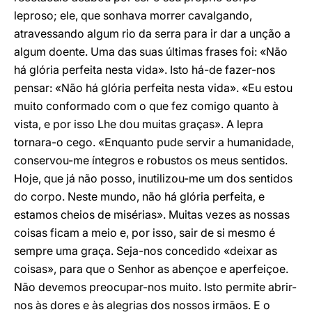
leproso; ele, que sonhava morrer cavalgando,
atravessando algum rio da serra para ir dar a unção a
algum doente. Uma das suas últimas frases foi: «Não
há glória perfeita nesta vida». Isto há-de fazer-nos
pensar: «Não há glória perfeita nesta vida». «Eu estou
muito conformado com o que fez comigo quanto à
vista, e por isso Lhe dou muitas graças». A lepra
tornara-o cego. «Enquanto pude servir a humanidade,
conservou-me íntegros e robustos os meus sentidos.
Hoje, que já não posso, inutilizou-me um dos sentidos
do corpo. Neste mundo, não há glória perfeita, e
estamos cheios de misérias». Muitas vezes as nossas
coisas ficam a meio e, por isso, sair de si mesmo é
sempre uma graça. Seja-nos concedido «deixar as
coisas», para que o Senhor as abençoe e aperfeiçoe.
Não devemos preocupar-nos muito. Isto permite abrir-
nos às dores e às alegrias dos nossos irmãos. E o