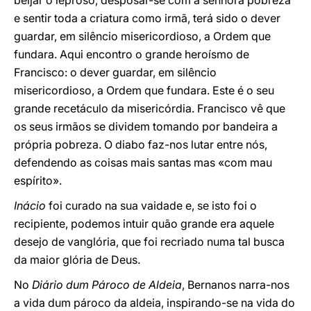
beijar o leproso, desposar-se com a senhora pobreza
e sentir toda a criatura como irmã, terá sido o dever
guardar, em silêncio misericordioso, a Ordem que
fundara. Aqui encontro o grande heroísmo de
Francisco: o dever guardar, em silêncio
misericordioso, a Ordem que fundara. Este é o seu
grande recetáculo da misericórdia. Francisco vê que
os seus irmãos se dividem tomando por bandeira a
própria pobreza. O diabo faz-nos lutar entre nós,
defendendo as coisas mais santas mas «com mau
espírito».
Inácio
foi curado na sua vaidade e, se isto foi o
recipiente, podemos intuir quão grande era aquele
desejo de vanglória, que foi recriado numa tal busca
da maior glória de Deus.
No
Diário dum Pároco de Aldeia
, Bernanos narra-nos
a vida dum pároco da aldeia, inspirando-se na vida do