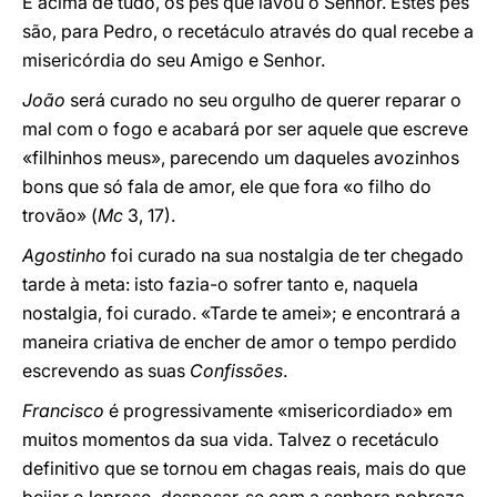
E acima de tudo, os pés que lavou o Senhor. Estes pés
são, para Pedro, o recetáculo através do qual recebe a
misericórdia do seu Amigo e Senhor.
João
será curado no seu orgulho de querer reparar o
mal com o fogo e acabará por ser aquele que escreve
«filhinhos meus», parecendo um daqueles avozinhos
bons que só fala de amor, ele que fora «o filho do
trovão» (
Mc
3, 17).
Agostinho
foi curado na sua nostalgia de ter chegado
tarde à meta: isto fazia-o sofrer tanto e, naquela
nostalgia, foi curado. «Tarde te amei»; e encontrará a
maneira criativa de encher de amor o tempo perdido
escrevendo as suas
Confissões
.
Francisco
é progressivamente «misericordiado» em
muitos momentos da sua vida. Talvez o recetáculo
definitivo que se tornou em chagas reais, mais do que