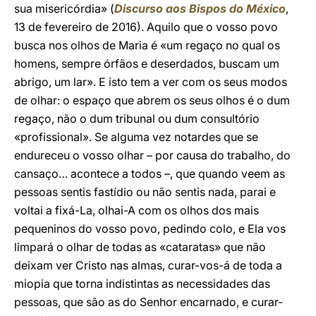
sua misericórdia» (
Discurso aos Bispos do México
,
13 de fevereiro de 2016). Aquilo que o vosso povo
busca nos olhos de Maria é «um regaço no qual os
homens, sempre órfãos e deserdados, buscam um
abrigo, um lar». E isto tem a ver com os seus modos
de olhar: o espaço que abrem os seus olhos é o dum
regaço, não o dum tribunal ou dum consultório
«profissional». Se alguma vez notardes que se
endureceu o vosso olhar – por causa do trabalho, do
cansaço… acontece a todos –, que quando veem as
pessoas sentis fastídio ou não sentis nada, parai e
voltai a fixá-La, olhai-A com os olhos dos mais
pequeninos do vosso povo, pedindo colo, e Ela vos
limpará o olhar de todas as «cataratas» que não
deixam ver Cristo nas almas, curar-vos-á de toda a
miopia que torna indistintas as necessidades das
pessoas, que são as do Senhor encarnado, e curar-