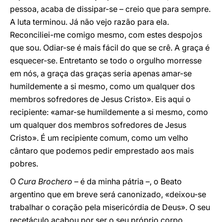
pessoa, acaba de dissipar-se – creio que para sempre.
A luta terminou. Já não vejo razão para ela.
Reconciliei-me comigo mesmo, com estes despojos
que sou. Odiar-se é mais fácil do que se crê. A graça é
esquecer-se. Entretanto se todo o orgulho morresse
em nós, a graça das graças seria apenas amar-se
humildemente a si mesmo, como um qualquer dos
membros sofredores de Jesus Cristo». Eis aqui o
recipiente: «amar-se humildemente a si mesmo, como
um qualquer dos membros sofredores de Jesus
Cristo». É um recipiente comum, como um velho
cântaro que podemos pedir emprestado aos mais
pobres.
O
Cura Brochero
– é da minha pátria –, o Beato
argentino que em breve será canonizado, «deixou-se
trabalhar o coração pela misericórdia de Deus». O seu
recetáculo acabou por ser o seu próprio corpo