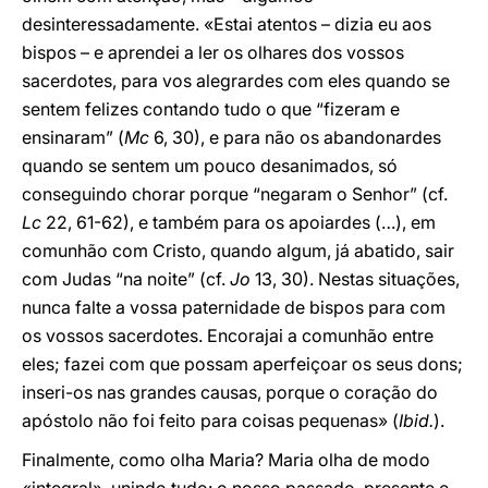
desinteressadamente. «Estai atentos – dizia eu aos
bispos – e aprendei a ler os olhares dos vossos
sacerdotes, para vos alegrardes com eles quando se
sentem felizes contando tudo o que “fizeram e
ensinaram” (
Mc
6, 30), e para não os abandonardes
quando se sentem um pouco desanimados, só
conseguindo chorar porque “negaram o Senhor” (cf.
Lc
22, 61-62), e também para os apoiardes (…), em
comunhão com Cristo, quando algum, já abatido, sair
com Judas “na noite” (cf.
Jo
13, 30). Nestas situações,
nunca falte a vossa paternidade de bispos para com
os vossos sacerdotes. Encorajai a comunhão entre
eles; fazei com que possam aperfeiçoar os seus dons;
inseri-os nas grandes causas, porque o coração do
apóstolo não foi feito para coisas pequenas» (
Ibid.
).
Finalmente, como olha Maria? Maria olha de modo