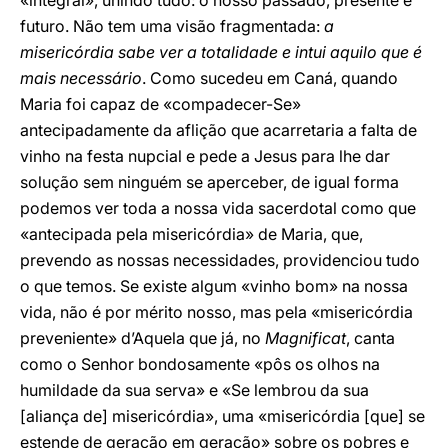
«integral», unindo tudo: o nosso passado, presente e
futuro. Não tem uma visão fragmentada:
a
misericórdia sabe ver a totalidade e intui aquilo que é
mais necessário
. Como sucedeu em Caná, quando
Maria foi capaz de «compadecer-Se»
antecipadamente da aflição que acarretaria a falta de
vinho na festa nupcial e pede a Jesus para lhe dar
solução sem ninguém se aperceber, de igual forma
podemos ver toda a nossa vida sacerdotal como que
«antecipada pela misericórdia» de Maria, que,
prevendo as nossas necessidades, providenciou tudo
o que temos. Se existe algum «vinho bom» na nossa
vida, não é por mérito nosso, mas pela «misericórdia
preveniente» d’Aquela que já, no
Magnificat
, canta
como o Senhor bondosamente «pôs os olhos na
humildade da sua serva» e «Se lembrou da sua
[aliança de] misericórdia», uma «misericórdia [que] se
estende de geração em geração» sobre os pobres e