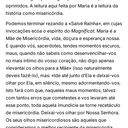
oprimidos. A leitura aqui feita por Maria é a leitura da
história como misericórdia.
Podemos terminar rezando a «Salvé Rainha», em cujas
invocações ecoa o espírito do
Magnificat
. Maria é a
Mãe de Misericórdia, vida, doçura e esperança nossa.
E quando vós, sacerdotes, tendes momentos escuros,
maus, quando não sabeis como desenvencilhar-vos
no mais íntimo do vosso coração, não digo apenas
«levantai os olhos para a Mãe» (isso naturalmente
deveis fazê-lo), mas: «Ide até junto d’Ela e deixai-vos
olhar por Ela, em silêncio, mesmo adormentando-vos.
Isto fará com que, naqueles maus momentos, talvez
com tantos erros que cometestes e vos levaram até
esse ponto, toda aquela imundície se torne recetáculo
de misericórdia. Deixai-vos olhar por Nossa Senhora.
Os seus olhos misericordiosos são aqueles que
consideramos o melhor recipiente da misericórdia,