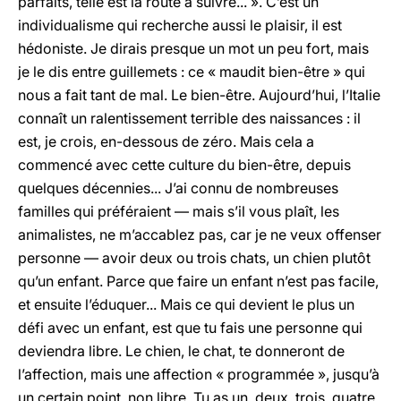
parfaits, telle est la route à suivre... ». C’est un
individualisme qui recherche aussi le plaisir, il est
hédoniste. Je dirais presque un mot un peu fort, mais
je le dis entre guillemets : ce « maudit bien-être » qui
nous a fait tant de mal. Le bien-être. Aujourd’hui, l’Italie
connaît un ralentissement terrible des naissances : il
est, je crois, en-dessous de zéro. Mais cela a
commencé avec cette culture du bien-être, depuis
quelques décennies... J’ai connu de nombreuses
familles qui préféraient — mais s’il vous plaît, les
animalistes, ne m’accablez pas, car je ne veux offenser
personne — avoir deux ou trois chats, un chien plutôt
qu’un enfant. Parce que faire un enfant n’est pas facile,
et ensuite l’éduquer... Mais ce qui devient le plus un
défi avec un enfant, est que tu fais une personne qui
deviendra libre. Le chien, le chat, te donneront de
l’affection, mais une affection « programmée », jusqu’à
un certain point, non libre. Tu as un, deux, trois, quatre