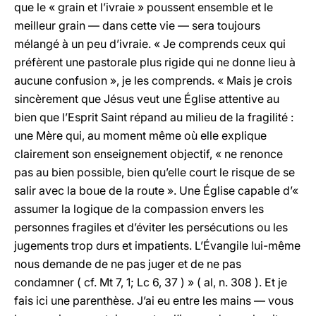
que le « grain et l’ivraie » poussent ensemble et le
meilleur grain — dans cette vie — sera toujours
mélangé à un peu d’ivraie. « Je comprends ceux qui
préfèrent une pastorale plus rigide qui ne donne lieu à
aucune confusion », je les comprends. « Mais je crois
sincèrement que Jésus veut une Église attentive au
bien que l’Esprit Saint répand au milieu de la fragilité :
une Mère qui, au moment même où elle explique
clairement son enseignement objectif, « ne renonce
pas au bien possible, bien qu’elle court le risque de se
salir avec la boue de la route ». Une Église capable d’«
assumer la logique de la compassion envers les
personnes fragiles et d’éviter les persécutions ou les
jugements trop durs et impatients. L’Évangile lui-même
nous demande de ne pas juger et de ne pas
condamner ( cf. Mt 7, 1; Lc 6, 37 ) » ( al, n. 308 ). Et je
fais ici une parenthèse. J’ai eu entre les mains — vous