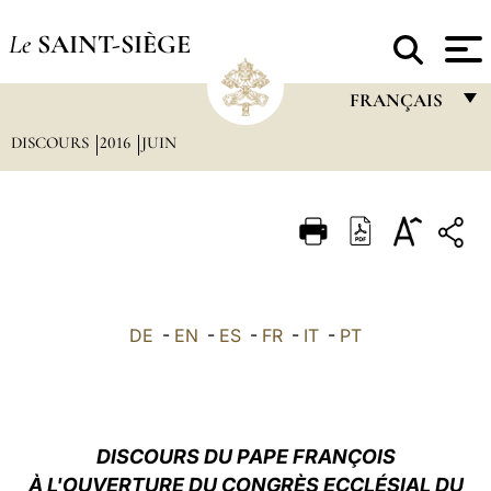
Le
SAINT-SIÈGE
FRANÇAIS
DISCOURS
2016
JUIN
FRANÇAIS
ENGLISH
ITALIANO
PORTUGUÊS
ESPAÑOL
DE
-
EN
-
ES
-
FR
-
IT
-
PT
DEUTSCH
POLSKI
العربيّة
DISCOURS
DU PAPE FRANÇOIS
À L'OUVERTURE DU CONGRÈS ECCLÉSIAL DU
中文