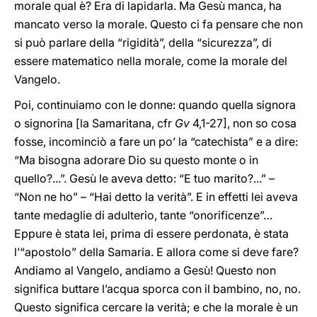
morale qual è? Era di lapidarla. Ma Gesù manca, ha
mancato verso la morale. Questo ci fa pensare che non
si può parlare della “rigidità”, della “sicurezza”, di
essere matematico nella morale, come la morale del
Vangelo.
Poi, continuiamo con le donne: quando quella signora
o signorina [la Samaritana, cfr
Gv
4,1-27], non so cosa
fosse, incominciò a fare un po’ la “catechista” e a dire:
“Ma bisogna adorare Dio su questo monte o in
quello?...”. Gesù le aveva detto: “E tuo marito?...” –
“Non ne ho” – “Hai detto la verità”. E in effetti lei aveva
tante medaglie di adulterio, tante “onorificenze”…
Eppure è stata lei, prima di essere perdonata, è stata
l’“apostolo” della Samaria. E allora come si deve fare?
Andiamo al Vangelo, andiamo a Gesù! Questo non
significa buttare l’acqua sporca con il bambino, no, no.
Questo significa cercare la verità; e che la morale è un