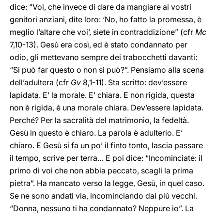
dice: “Voi, che invece di dare da mangiare ai vostri
genitori anziani, dite loro: ‘No, ho fatto la promessa, è
meglio l’altare che voi’, siete in contraddizione” (cfr
Mc
7,10-13). Gesù era così, ed è stato condannato per
odio, gli mettevano sempre dei trabocchetti davanti:
“Si può far questo o non si può?”. Pensiamo alla scena
dell’adultera (cfr
Gv
8,1-11). Sta scritto: dev’essere
lapidata. E’ la morale. E’ chiara. E non rigida, questa
non è rigida, è una morale chiara. Dev’essere lapidata.
Perché? Per la sacralità del matrimonio, la fedeltà.
Gesù in questo è chiaro. La parola è adulterio. E’
chiaro. E Gesù si fa un po’ il finto tonto, lascia passare
il tempo, scrive per terra… E poi dice: “Incominciate: il
primo di voi che non abbia peccato, scagli la prima
pietra”. Ha mancato verso la legge, Gesù, in quel caso.
Se ne sono andati via, incominciando dai più vecchi.
“Donna, nessuno ti ha condannato? Neppure io”. La