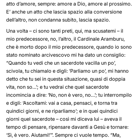
atto d’amore, sempre: amore a Dio, amore al prossimo.
E’ anche un atto che lascia spazio alla conversione
dell’altro, non condanna subito, lascia spazio.
Una volta – ci sono tanti preti, qui, ma scusatemi – il
mio predecessore, no, l’altro, il Cardinale Aramburu,
che è morto dopo il mio predecessore, quando io sono
stato nominato arcivescovo mi ha dato un consiglio:
“Quando tu vedi che un sacerdote vacilla un po’,
scivola, tu chiamalo e digli: ‘Parliamo un po’, mi hanno
detto che tu sei in questa situazione, quasi di doppia
vita, non so…’; e tu vedrai che quel sacerdote
incomincia a dire: ‘No, non è vero, no…’; tu interrompilo
e digli: ‘Ascoltami: vai a casa, pensaci, e torna tra
quindici giorni, e ne riparliamo’; e in quei quindici
giorni quel sacerdote – così mi diceva lui – aveva il
tempo di pensare, ripensare davanti a Gesù e tornare:
‘Sì, è vero. Aiutami!’”. Sempre ci vuole tempo. “Ma,