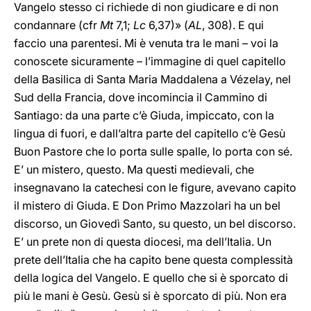
Vangelo stesso ci richiede di non giudicare e di non
condannare (cfr
Mt
7,1;
Lc
6,37)» (
AL
, 308). E qui
faccio una parentesi. Mi è venuta tra le mani – voi la
conoscete sicuramente – l’immagine di quel capitello
della Basilica di Santa Maria Maddalena a Vézelay, nel
Sud della Francia, dove incomincia il Cammino di
Santiago: da una parte c’è Giuda, impiccato, con la
lingua di fuori, e dall’altra parte del capitello c’è Gesù
Buon Pastore che lo porta sulle spalle, lo porta con sé.
E’ un mistero, questo. Ma questi medievali, che
insegnavano la catechesi con le figure, avevano capito
il mistero di Giuda. E Don Primo Mazzolari ha un bel
discorso, un Giovedì Santo, su questo, un bel discorso.
E’ un prete non di questa diocesi, ma dell’Italia. Un
prete dell’Italia che ha capito bene questa complessità
della logica del Vangelo. E quello che si è sporcato di
più le mani è Gesù. Gesù si è sporcato di più. Non era