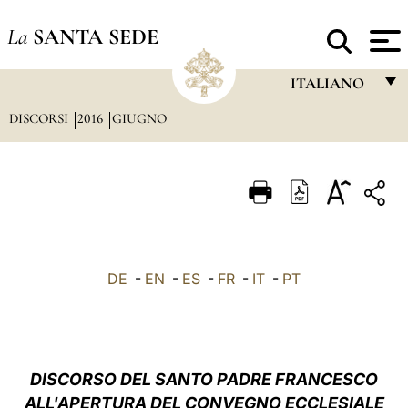
La
SANTA SEDE
ITALIANO
DISCORSI
2016
GIUGNO
FRANÇAIS
ENGLISH
ITALIANO
PORTUGUÊS
ESPAÑOL
DE
-
EN
-
ES
-
FR
-
IT
-
PT
DEUTSCH
POLSKI
العربيّة
DISCORSO DEL SANTO PADRE FRANCESCO
ALL'APERTURA DEL CONVEGNO ECCLESIALE
中文