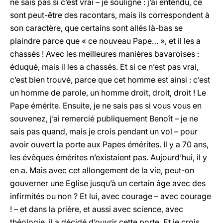
ne sais pas si c’est vrai – je souligne : j’ai entendu, ce
sont peut-être des racontars, mais ils correspondent à
son caractère, que certains sont allés là-bas se
plaindre parce que « ce nouveau Pape… », et il les a
chassés ! Avec les meilleures manières bavaroises :
éduqué, mais il les a chassés. Et si ce n’est pas vrai,
c’est bien trouvé, parce que cet homme est ainsi : c’est
un homme de parole, un homme droit, droit, droit ! Le
Pape émérite. Ensuite, je ne sais pas si vous vous en
souvenez, j’ai remercié publiquement Benoît – je ne
sais pas quand, mais je crois pendant un vol – pour
avoir ouvert la porte aux Papes émérites. Il y a 70 ans,
les évêques émérites n’existaient pas. Aujourd’hui, il y
en a. Mais avec cet allongement de la vie, peut-on
gouverner une Eglise jusqu’à un certain âge avec des
infirmités ou non ? Et lui, avec courage – avec courage
! – et dans la prière, et aussi avec science, avec
théologie, il a décidé d’ouvrir cette porte. Et je crois