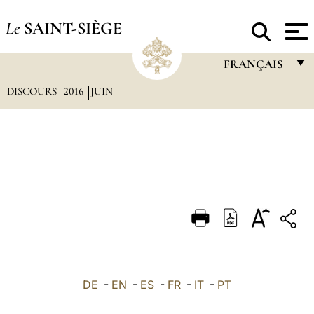
Le
SAINT-SIÈGE
FRANÇAIS
DISCOURS
2016
JUIN
FRANÇAIS
ENGLISH
ITALIANO
PORTUGUÊS
ESPAÑOL
DEUTSCH
POLSKI
العربيّة
DE
-
EN
-
ES
-
FR
-
IT
-
PT
中文