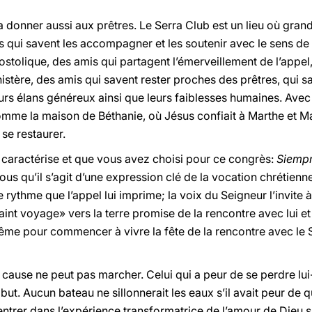
 donner aussi aux prêtres. Le Serra Club est un lieu où grandi
 qui savent les accompagner et les soutenir avec le sens de la
stolique, des amis qui partagent l’émerveillement de l’appel, 
ministère, des amis qui savent rester proches des prêtres, qui
urs élans généreux ainsi que leurs faiblesses humaines. Av
mme la maison de Béthanie, où Jésus confiait à Marthe et Mar
 se restaurer.
s caractérise et que vous avez choisi pour ce congrès:
Siempr
ous qu’il s’agit d’une expression clé de la vocation chrétienne.
 rythme que l’appel lui imprime; la voix du Seigneur l’invite 
int voyage» vers la terre promise de la rencontre avec lui et
i-même pour commencer à vivre la fête de la rencontre avec le 
n cause ne peut pas marcher. Celui qui a peur de se perdre lu
but. Aucun bateau ne sillonnerait les eaux s’il avait peur de qu
trer dans l’expérience transformatrice de l’amour de Dieu s’i