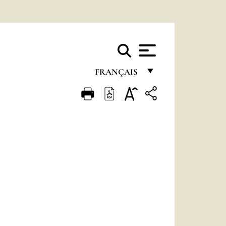
FRANÇAIS
FRANÇAIS
ENGLISH
ITALIANO
PORTUGUÊS
ESPAÑOL
DEUTSCH
POLSKI