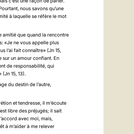
s c’est une façon de parler.
 Pourtant, nous savons qu’une
ité à laquelle se réfère le mot
ble amitié que quand la rencontre
s: «Je ne vous appelle plus
 l’ai fait connaître» (Jn 15,
de sur un amour confiant. En
t de responsabilité, qui
(Jn 15, 13).
ge du destin de l’autre,
tion et tendresse, il m’écoute
st libre des préjugés; il sait
 d’accord avec moi, mais,
rêt à m’aider à me relever