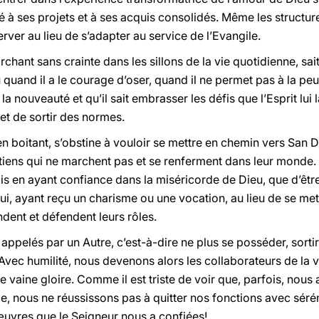
ié à ses projets et à ses acquis consolidés. Même les struct
rver au lieu de s’adapter au service de l’Evangile.
rchant sans crainte dans les sillons de la vie quotidienne, sait
 quand il a le courage d’oser, quand il ne permet pas à la peur
 la nouveauté et qu’il sait embrasser les défis que l’Esprit lu
t de sortir des normes.
en boitant, s’obstine à vouloir se mettre en chemin vers San D
étiens qui ne marchent pas et se renferment dans leur monde.
ais en ayant confiance dans la miséricorde de Dieu, que d’êt
i, ayant reçu un charisme ou une vocation, au lieu de se met
ndent et défendent leurs rôles.
re appelés par un Autre, c’est-à-dire ne plus se posséder, sor
 Avec humilité, nous devenons alors les collaborateurs de la
de vaine gloire. Comme il est triste de voir que, parfois, nou
, nous ne réussissons pas à quitter nos fonctions avec sérén
 œuvres que le Seigneur nous a confiées!