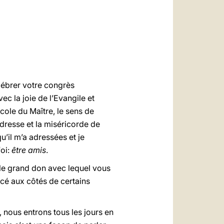
العربيّة
中文
LATINE
lébrer votre congrès
ec la joie de l’Evangile et
cole du Maître, le sens de
dresse et la miséricorde de
u’il m’a adressées et je
foi:
être amis
.
 le grand don avec lequel vous
acé aux côtés de certains
, nous entrons tous les jours en