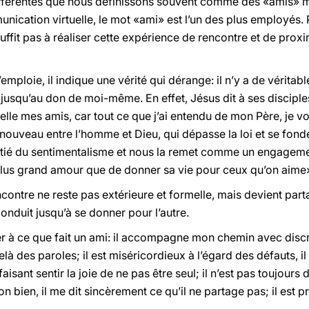
fférentes que nous définissons souvent comme des «amis» mai
unication virtuelle, le mot «ami» est l’un des plus employés.
ffit pas à réaliser cette expérience de rencontre et de proxim
’emploie, il indique une vérité qui dérange: il n’y a de vérita
 jusqu’au don de moi-même. En effet, Jésus dit à ses disciple
lle mes amis, car tout ce que j’ai entendu de mon Père, je vous
rt nouveau entre l’homme et Dieu, qui dépasse la loi et se fon
tié du sentimentalisme et nous la remet comme un engagemen
 plus grand amour que de donner sa vie pour ceux qu’on aime» 
contre ne reste pas extérieure et formelle, mais devient parta
duit jusqu’à se donner pour l’autre.
r à ce que fait un ami: il accompagne mon chemin avec discré
là des paroles; il est miséricordieux à l’égard des défauts, il e
sant sentir la joie de ne pas être seul; il n’est pas toujours
 bien, il me dit sincèrement ce qu’il ne partage pas; il est p