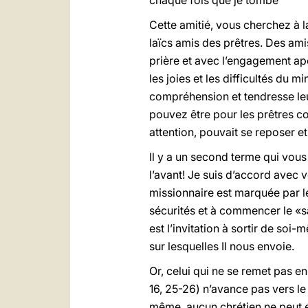
chaque fois que je tombe
Cette amitié, vous cherchez à la
laïcs amis des prêtres. Des amis
prière et avec l’engagement apo
les joies et les difficultés du 
compréhension et tendresse le
pouvez être pour les prêtres co
attention, pouvait se reposer et
Il y a un second terme qui vou
l’avant! Je suis d’accord avec v
missionnaire est marquée par le
sécurités et à commencer le «sa
est l’invitation à sortir de so
sur lesquelles Il nous envoie.
Or, celui qui ne se remet pas e
16, 25-26) n’avance pas vers le 
même, aucun chrétien ne peut en