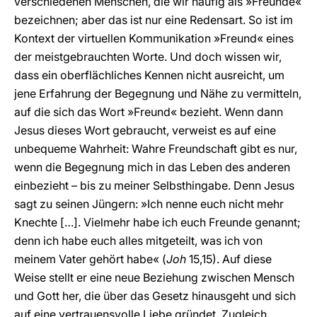
verschiedenen Menschen, die wir häufig als »Freunde«
bezeichnen; aber das ist nur eine Redensart. So ist im
Kontext der virtuellen Kommunikation »Freund« eines
der meistgebrauchten Worte. Und doch wissen wir,
dass ein oberflächliches Kennen nicht ausreicht, um
jene Erfahrung der Begegnung und Nähe zu vermitteln,
auf die sich das Wort »Freund« bezieht. Wenn dann
Jesus dieses Wort gebraucht, verweist es auf eine
unbequeme Wahrheit: Wahre Freundschaft gibt es nur,
wenn die Begegnung mich in das Leben des anderen
einbezieht – bis zu meiner Selbsthingabe. Denn Jesus
sagt zu seinen Jüngern: »Ich nenne euch nicht mehr
Knechte […]. Vielmehr habe ich euch Freunde genannt;
denn ich habe euch alles mitgeteilt, was ich von
meinem Vater gehört habe« (
Joh
15,15). Auf diese
Weise stellt er eine neue Beziehung zwischen Mensch
und Gott her, die über das Gesetz hinausgeht und sich
auf eine vertrauensvolle Liebe gründet. Zugleich