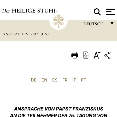
Der
HEILIGE STUHL
DEUTSCH
ANSPRACHEN
2017
JUNI
FRANÇAIS
ENGLISH
ITALIANO
PORTUGUÊS
ESPAÑOL
DE
-
EN
-
ES
-
FR
-
IT
-
PT
DEUTSCH
POLSKI
العربيّة
ANSPRACHE VON PAPST FRANZISKUS
AN DIE TEILNEHMER DER 75. TAGUNG VON
中文