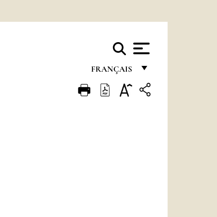
FRANÇAIS
FRANÇAIS
ENGLISH
ITALIANO
PORTUGUÊS
ESPAÑOL
DEUTSCH
POLSKI