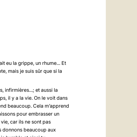
العربيّة
中文
LATINE
t eu la grippe, un rhume... Et
e, mais je suis sûr que si la
infirmières...; et aussi la
 il y a la vie. On le voit dans
pprend beaucoup. Cela m’apprend
baissons pour embrasser un
ie, car ils ne sont pas
ous donnons beaucoup aux