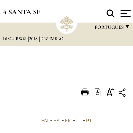
A
SANTA SÉ
PORTUGUÊS
DISCURSOS
2018
DEZEMBRO
FRANÇAIS
ENGLISH
ITALIANO
PORTUGUÊS
ESPAÑOL
DEUTSCH
POLSKI
العربيّة
EN
-
ES
-
FR
-
IT
-
PT
中文