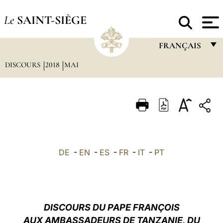
Le
SAINT-SIÈGE
FRANÇAIS
DISCOURS
2018
MAI
FRANÇAIS
ENGLISH
ITALIANO
PORTUGUÊS
ESPAÑOL
DE
-
EN
-
ES
-
FR
-
IT
-
PT
DEUTSCH
POLSKI
العربيّة
DISCOURS DU PAPE FRANÇOIS
AUX AMBASSADEURS DE TANZANIE, DU
中文