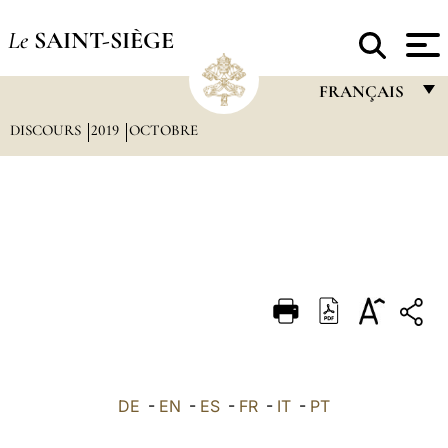
Le
SAINT-SIÈGE
FRANÇAIS
DISCOURS
2019
OCTOBRE
FRANÇAIS
ENGLISH
ITALIANO
PORTUGUÊS
ESPAÑOL
DEUTSCH
POLSKI
العربيّة
DE
-
EN
-
ES
-
FR
-
IT
-
PT
中文