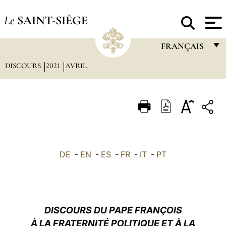
Le
SAINT-SIÈGE
FRANÇAIS
DISCOURS
2021
AVRIL
FRANÇAIS
ENGLISH
ITALIANO
PORTUGUÊS
ESPAÑOL
DE
-
EN
-
ES
-
FR
-
IT
-
PT
DEUTSCH
POLSKI
العربيّة
DISCOURS DU PAPE FRANÇOIS
À LA FRATERNITÉ POLITIQUE ET À LA
中文