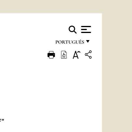
PORTUGUÊS
FRANÇAIS
ENGLISH
ITALIANO
PORTUGUÊS
ESPAÑOL
DEUTSCH
F"
POLSKI