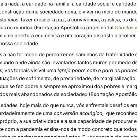
ais nada, a caridade na família, a caridade social e caridad
 construção duma sociedade nova, é viver no meio do mund
stâncias, fazer crescer a paz, a convivência, a justiça, os di
Deus no mundo» (Exortação Apostólica pós-sinodal
Christus v
 uma abertura ecuménica e um coração disposto a acolher di
 nossa sociedade.
a não ter medo de percorrer os caminhos da fraternidade e 
mundo onde ainda são levantados tantos muros por medo do
es, vós tornais visível uma
Igreja pobre com e para os pobre
tuações de sofrimento, de precariedade, de marginalização 
, que se fez pobre e sempre se aproximou dos pobres e mar
l dos mais abandonados da sociedade» (Exortação Apostóli
edades, hoje mais do que nunca, vós enfrentais desafios em
verdadeiramente de uma
conversão ecológica,
que reconhec
é próprio, a sua criatividade e a sua capacidade de procura
te com a pandemia ensina-nos de modo concreto que todos