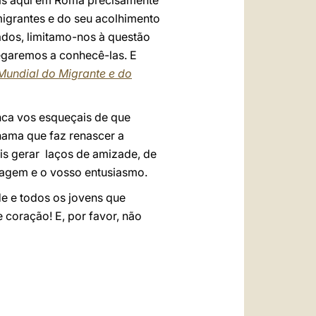
dias aqui em Roma precisamente
migrantes e do seu acolhimento
dos, limitamo-nos à questão
egaremos a conhecê-las. E
undial do Migrante e do
nca vos esqueçais de que
hama que faz renascer a
is gerar laços de amizade, de
ragem e o vosso entusiasmo.
e e todos os jovens que
 coração! E, por favor, não