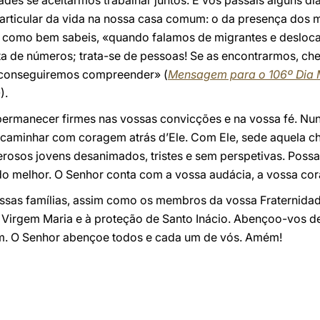
ades se aceitarmos trabalhar juntos. E vós passais alguns 
particular da vida na nossa casa comum: o da presença dos 
, como bem sabeis, «quando falamos de migrantes e desloca
ta de números; trata-se de pessoas! Se as encontrarmos, ch
, conseguiremos compreender» (
Mensagem para o 106º Dia M
).
ermanecer firmes nas vossas convicções e na vossa fé. Nu
a caminhar com coragem atrás d’Ele. Com Ele, sede aquela c
osos jovens desanimados, tristes e sem perspetivas. Possa
ndo melhor. O Senhor conta com a vossa audácia, a vossa co
ssas famílias, assim como os membros da vossa Fraternidad
 Virgem Maria e à proteção de Santo Inácio. Abençoo-vos de
im. O Senhor abençoe todos e cada um de vós. Amém!