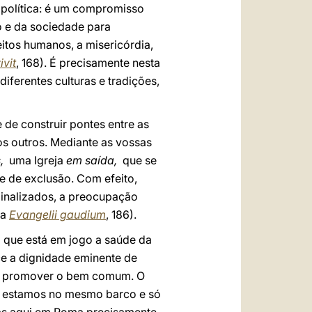
e política: é um compromisso
o e da sociedade para
reitos humanos, a misericórdia,
ivit
, 168). É precisamente nesta
ferentes culturas e tradições,
de construir pontes entre as
s outros. Mediante as vossas
s,
uma Igreja
em saída,
que se
e de exclusão. Com efeito,
ginalizados, a preocupação
ca
Evangelii gaudium
, 186).
 que está em jogo a saúde da
e a dignidade eminente de
r e promover o bem comum. O
 estamos no mesmo barco e só