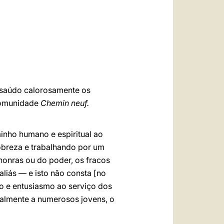
العربيّة
中文
LATINE
 saúdo calorosamente os
 Comunidade
Chemin neuf.
inho humano e espiritual ao
obreza e trabalhando por um
 honras ou do poder, os fracos
aliás — e isto não consta [no
o e entusiasmo ao serviço dos
ialmente a numerosos jovens, o