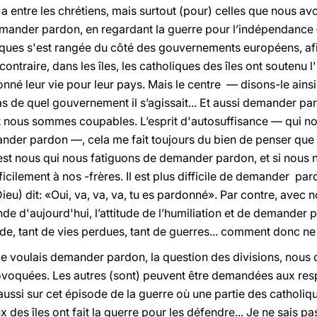
y a entre les chrétiens, mais surtout (pour) celles que nous a
demander pardon, en regardant la guerre pour l’indépendanc
iques s'est rangée du côté des gouvernements européens, afin
ontraire, dans les îles, les catholiques des îles ont souten
 donné leur vie pour leur pays. Mais le centre — disons-le ain
pas de quel gouvernement il s’agissait... Et aussi demander pa
t nous sommes coupables. L’esprit d'autosuffisance — qui nou
der pardon —, cela me fait toujours du bien de penser que 
C'est nous qui nous fatiguons de demander pardon, et si no
cilement à nos -frères. Il est plus difficile de demander par
u) dit: «Oui, va, va, va, tu es pardonné». Par contre, avec nos 
onde d'aujourd'hui, l’attitude de l’humiliation et de demander
de, tant de vies perdues, tant de guerres... comment donc 
 je voulais demander pardon, la question des divisions, nou
ovoquées. Les autres (sont) peuvent être demandées aux res
ussi sur cet épisode de la guerre où une partie des catholique
s îles ont fait la guerre pour les défendre... Je ne sais pas s