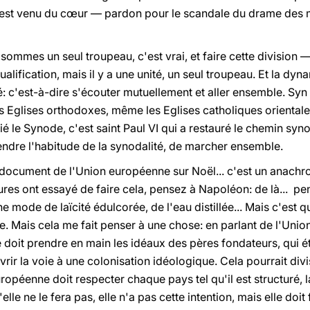
’est venu du cœur — pardon pour le scandale du drame des m
sommes un seul troupeau, c'est vrai, et faire cette division —
qualification, mais il y a une unité, un seul troupeau. Et la dy
ité: c'est-à-dire s'écouter mutuellement et aller ensemble. S
os Eglises orthodoxes, même les Eglises catholiques orientale
lié le Synode, c'est saint Paul VI qui a restauré le chemin syno
ndre l'habitude de la synodalité, de marcher ensemble.
 document de l'Union européenne sur Noël... c'est un anachro
s ont essayé de faire cela, pensez à Napoléon: de là... pens
e mode de laïcité édulcorée, de l'eau distillée... Mais c'est 
re. Mais cela me fait penser à une chose: en parlant de l'Uni
doit prendre en main les idéaux des pères fondateurs, qui ét
vrir la voie à une colonisation idéologique. Cela pourrait divi
opéenne doit respecter chaque pays tel qu'il est structuré, l
elle ne le fera pas, elle n'a pas cette intention, mais elle doit