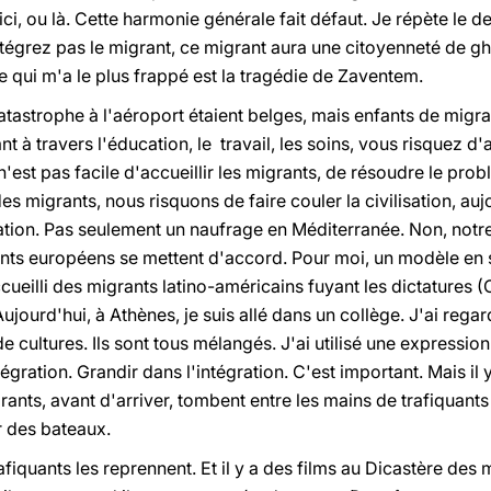
ci, ou là. Cette harmonie générale fait défaut. Je répète le der
tégrez pas le migrant, ce migrant aura une citoyenneté de ghett
e qui m'a le plus frappé est la tragédie de Zaventem.
catastrophe à l'aéroport étaient belges, mais enfants de migra
nt à travers l'éducation, le travail, les soins, vous risquez 
 n'est pas facile d'accueillir les migrants, de résoudre le pro
s migrants, nous risquons de faire couler la civilisation, auj
sation. Pas seulement un naufrage en Méditerranée. Non, notre 
ts européens se mettent d'accord. Pour moi, un modèle en s
ccueilli des migrants latino-américains fuyant les dictatures (C
jourd'hui, à Athènes, je suis allé dans un collège. J'ai regardé
e cultures. Ils sont tous mélangés. J'ai utilisé une expressio
tégration. Grandir dans l'intégration. C'est important. Mais il
rants, avant d'arriver, tombent entre les mains de trafiquants 
ur des bateaux.
afiquants les reprennent. Et il y a des films au Dicastère des