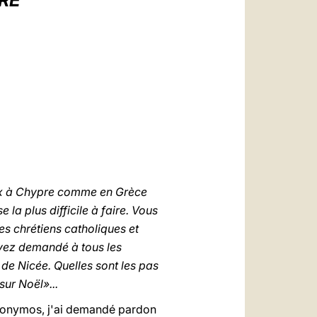
ÈRE
العربيّة
中文
LATINE
ieux à Chypre comme en Grèce
 la plus difficile à faire. Vous
es chrétiens catholiques et
vez demandé à tous les
de Nicée. Quelles sont les pas
ur Noël»...
ronymos, j'ai demandé pardon