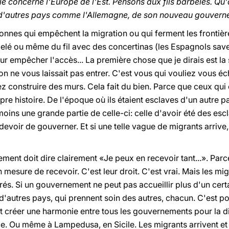
lle concerne l'Europe de l'Est. Pensons aux fils barbelés. Q
t d'autres pays comme l'Allemagne, de son nouveau gouver
onnes qui empêchent la migration ou qui ferment les frontière
belé ou même du fil avec des concertinas (les Espagnols savent
ur empêcher l'accès... La première chose que je dirais est la
on ne vous laissait pas entrer. C'est vous qui vouliez vous é
ez construire des murs. Cela fait du bien. Parce que ceux qui
ropre histoire. De l'époque où ils étaient esclaves d'un autre 
oins une grande partie de celle-ci: celle d'avoir été des esc
devoir de gouverner. Et si une telle vague de migrants arriv
ment doit dire clairement «Je peux en recevoir tant...». Parc
mesure de recevoir. C'est leur droit. C'est vrai. Mais les migr
s. Si un gouvernement ne peut pas accueillir plus d'un cert
d'autres pays, qui prennent soin des autres, chacun. C'est p
t créer une harmonie entre tous les gouvernements pour la di
e. Ou même à Lampedusa, en Sicile. Les migrants arrivent et 