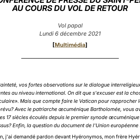
ONFÉRENCE DE PRESSE DU SAINT-P
AU COURS DU VOL DE RETOUR
Vol papal
Lundi 6 décembre 2021
[
Multimédia
]
_______________________________________
inteté, vos fortes observations sur le dialogue interrelig
ntes au niveau international. On dit que s'excuser est la chose
culaire». Mais que compte faire le Vatican pour rapprocher l
prévu? Avec le patriarche œcuménique Bartholomée, vous a
les 17 siècles écoulés depuis le premier synode œcuménique 
essus? Enfin, la question du document de l'Union européenne s
on, j'ai demandé pardon devant Hyéronymos, mon frère Hyé