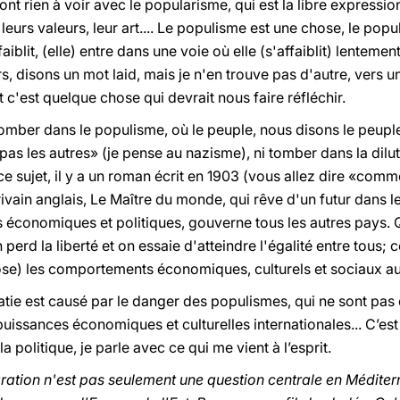
ont rien à voir avec le popularisme, qui est la libre expressi
, leurs valeurs, leur art.... Le populisme est une chose, le pop
aiblit, (elle) entre dans une voie où elle (s'affaiblit) lenteme
rs, disons un mot laid, mais je n'en trouve pas d'autre, vers 
c'est quelque chose qui devrait nous faire réfléchir.
mber dans le populisme, où le peuple, nous disons le peuple,
pas les autres» (je pense au nazisme), ni tomber dans la dilu
ce sujet, il y a un roman écrit en 1903 (vous allez dire «co
crivain anglais, Le Maître du monde, qui rêve d'un futur dans
s économiques et politiques, gouverne tous les autres pays.
perd la liberté et on essaie d'atteindre l'égalité entre tous; c
se) les comportements économiques, culturels et sociaux au
tie est causé par le danger des populismes, qui ne sont pas 
issances économiques et culturelles internationales... C’est 
la politique, je parle avec ce qui me vient à l’esprit.
ation n'est pas seulement une question centrale en Méditer