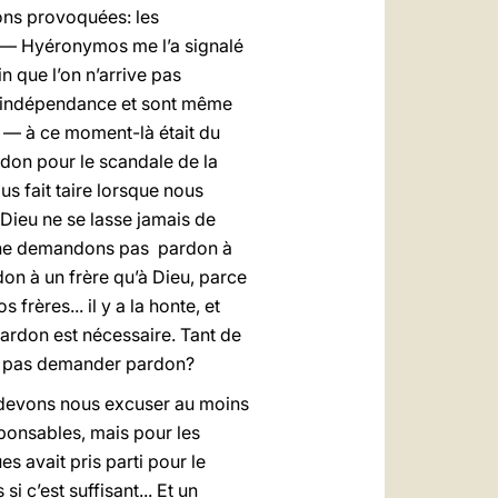
vons provoquées: les
e — Hyéronymos me l’a signalé
 que l’on n’arrive pas
u l'indépendance et sont même
si — à ce moment-là était du
rdon pour le scandale de la
s fait taire lorsque nous
Dieu ne se lasse jamais de
us ne demandons pas pardon à
don à un frère qu’à Dieu, parce
frères... il y a la honte, et
 pardon est nécessaire. Tant de
ne pas demander pardon?
s devons nous excuser au moins
ponsables, mais pour les
s avait pris parti pour le
i c’est suffisant... Et un