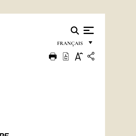
FRANÇAIS
FRANÇAIS
ENGLISH
ITALIANO
PORTUGUÊS
ESPAÑOL
DEUTSCH
POLSKI