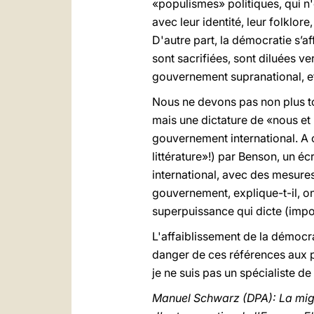
«populismes» politiques, qui n'
avec leur identité, leur folklore
D'autre part, la démocratie s’aff
sont sacrifiées, sont diluées ve
gouvernement supranational, et 
Nous ne devons pas non plus to
mais une dictature de «nous et 
gouvernement international. A 
littérature»!) par Benson, un é
international, avec des mesure
gouvernement, explique-t-il, on 
superpuissance qui dicte (impo
L'affaiblissement de la démocra
danger de ces références aux pu
je ne suis pas un spécialiste de 
Manuel Schwarz (DPA): La migr