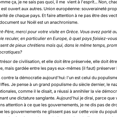
omme ça, je ne sais pas quoi, il me vient à l'esprit... Non, c
s est ouvert aux autres. Union européenne: souveraineté pro
arité de chaque pays. Et faire attention à ne pas être des vec
 document sur Noël est un anachronisme.
nt-Père, merci pour votre visite en Grèce. Vous avez parlé au
e reculer, en particulier en Europe, à quel pays faisiez-vou
sent de pieux chrétiens mais qui, dans le même temps, prom
ocratiques?
trésor de civilisation, et elle doit être préservée, elle doit ê
e, mais gardée entre les pays eux-mêmes (il faut) préserver l
ontre la démocratie aujourd'hui: l'un est celui du populisme, 
iffes. Je pense à un grand populisme du siècle dernier, le na
tionales, comme il le disait, a réussi à annihiler la vie démoc
ant une dictature sanglante. Aujourd'hui je dirai, parce que
s attention à ce que les gouvernements, je ne dis pas de dro
ue les gouvernements ne glissent pas sur cette voie du popul