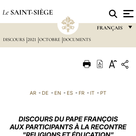
Le
SAINT-SIÈGE
FRANÇAIS
DISCOURS
2021
OCTOBRE
DOCUMENTS
FRANÇAIS
ENGLISH
ITALIANO
PORTUGUÊS
ESPAÑOL
AR
-
DE
-
EN
-
ES
-
FR
-
IT
-
PT
DEUTSCH
POLSKI
DISCOURS DU PAPE FRANÇOIS
العربيّة
AUX PARTICIPANTS À LA RECONTRE
"RELIGIONS ET ÉDUCATION"
中文