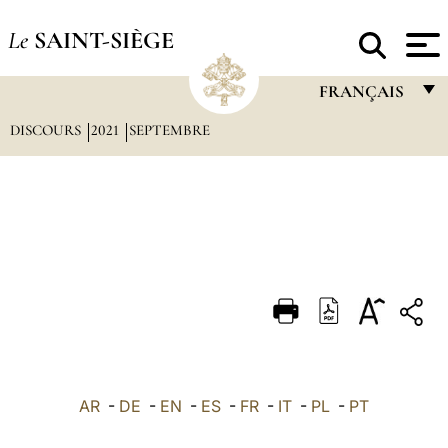
Le
SAINT-SIÈGE
FRANÇAIS
DISCOURS
2021
SEPTEMBRE
FRANÇAIS
ENGLISH
ITALIANO
PORTUGUÊS
ESPAÑOL
DEUTSCH
POLSKI
العربيّة
AR
-
DE
-
EN
-
ES
-
FR
-
IT
-
PL
-
PT
中文