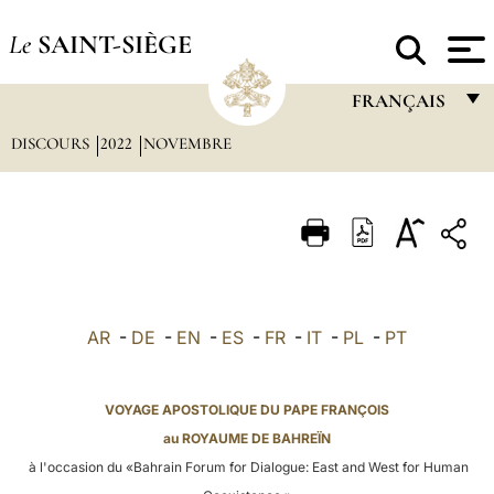
Le
SAINT-SIÈGE
FRANÇAIS
DISCOURS
2022
NOVEMBRE
FRANÇAIS
ENGLISH
ITALIANO
PORTUGUÊS
ESPAÑOL
AR
-
DE
-
EN
-
ES
-
FR
-
IT
-
PL
-
PT
DEUTSCH
POLSKI
VOYAGE APOSTOLIQUE DU PAPE FRANÇOIS
au ROYAUME DE BAHREÏN
العربيّة
à l'occasion du «Bahrain Forum for Dialogue: East and West for Human
中文