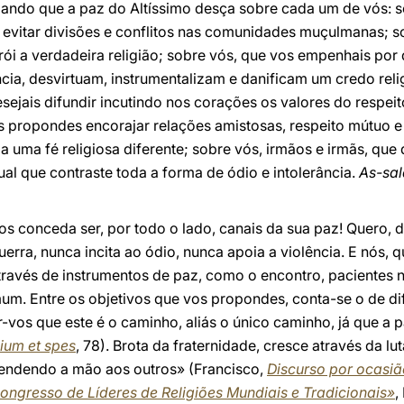
ando que a paz do Altíssimo desça sobre cada um de vós: s
 evitar divisões e conflitos nas comunidades muçulmanas; s
i a verdadeira religião; sobre vós, que vos empenhais por 
ncia, desvirtuam, instrumentalizam e danificam um credo reli
ejais difundir incutindo nos corações os valores do respeito
 propondes encorajar relações amistosas, respeito mútuo e
 uma fé religiosa diferente; sobre vós, irmãos e irmãs, que
al que contraste toda a forma de ódio e intolerância.
As-sa
s conceda ser, por todo o lado, canais da sua paz! Quero, di
rra, nunca incita ao ódio, nunca apoia a violência. E nós, 
avés de instrumentos de paz, como o encontro, pacientes n
um. Entre os objetivos que vos propondes, conta-se o de di
-vos que este é o caminho, aliás o único caminho, já que a p
ium et spes
, 78). Brota da fraternidade, cresce através da lut
tendendo a mão aos outros» (Francisco,
Discurso por ocasiã
ongresso de Líderes de Religiões Mundiais e Tradicionais»
,