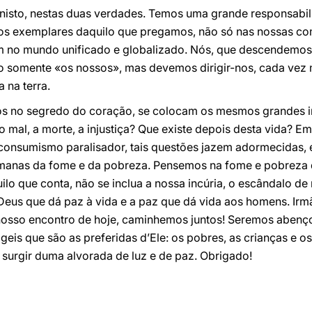
 nisto, nestas duas verdades. Temos uma grande responsabil
s exemplares daquilo que pregamos, não só nas nossas co
ém no mundo unificado e globalizado. Nós, que descendemos 
o somente «os nossos», mas devemos dirigir-nos, cada vez m
 na terra.
os no segredo do coração, se colocam os mesmos grandes i
mal, a morte, a injustiça? Que existe depois desta vida? E
 consumismo paralisador, tais questões jazem adormecidas,
manas da fome e da pobreza. Pensemos na fome e pobreza de
lo que conta, não se inclua a nossa incúria, o escândalo 
 Deus que dá paz à vida e a paz que dá vida aos homens. Ir
nosso encontro de hoje, caminhemos juntos! Seremos abenço
geis que são as preferidas d’Ele: os pobres, as crianças e os
 surgir duma alvorada de luz e de paz. Obrigado!