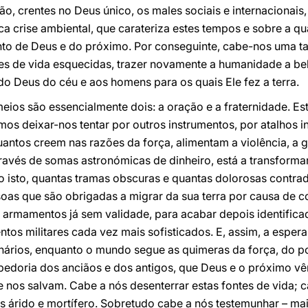
o, crentes no Deus único, os males sociais e internacionais
 crise ambiental, que carateriza estes tempos e sobre a qual
to de Deus e do próximo. Por conseguinte, cabe-nos uma tar
tes de vida esquecidas, trazer novamente a humanidade a be
do Deus do céu e aos homens para os quais Ele fez a terra.
ios são essencialmente dois: a oração e a fraternidade. Es
os deixar-nos tentar por outros instrumentos, por atalhos i
uantos creem nas razões da força, alimentam a violência, a 
ravés de somas astronómicas de dinheiro, está a transfor
do isto, quantas tramas obscuras e quantas dolorosas contr
as que são obrigadas a migrar da sua terra por causa de co
armamentos já sem validade, para acabar depois identificad
ntos militares cada vez mais sofisticados. E, assim, a esper
enários, enquanto o mundo segue as quimeras da força, do p
edoria dos anciãos e dos antigos, que Deus e o próximo vê
e nos salvam. Cabe a nós desenterrar estas fontes de vida; c
 árido e mortífero. Sobretudo cabe a nós testemunhar – ma