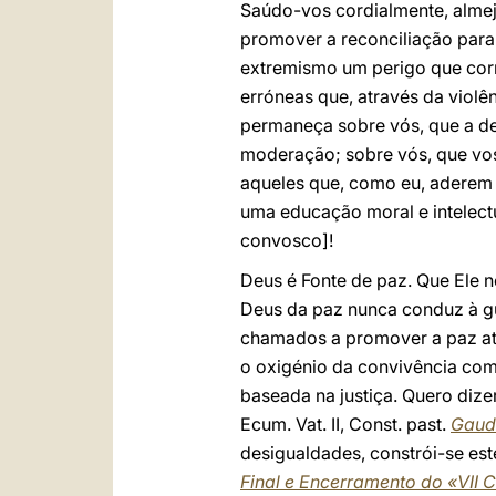
Saúdo-vos cordialmente, almej
promover a reconciliação para
extremismo um perigo que corró
erróneas que, através da violê
permaneça sobre vós, que a des
moderação; sobre vós, que vos
aqueles que, como eu, aderem a
uma educação moral e intelectu
convosco]!
Deus é Fonte de paz. Que Ele no
Deus da paz nunca conduz à gue
chamados a promover a paz atr
o oxigénio da convivência com
baseada na justiça. Quero dizer
Ecum. Vat. II, Const. past.
Gaud
desigualdades, constrói-se es
Final e Encerramento do «VII C