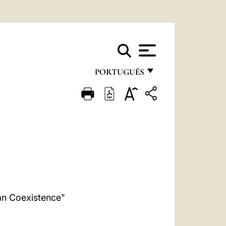
PORTUGUÊS
FRANÇAIS
ENGLISH
ITALIANO
PORTUGUÊS
ESPAÑOL
DEUTSCH
an Coexistence"
POLSKI