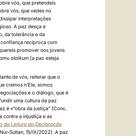
obre vós, que pretendeis
obre vós, que vedes no
dissipar interpretações
gioso. A paz desça e
, da tolerância e da
 confiança recíproca com
 quereis promover nos jovens
lamu alaikum
[a paz esteja
ante de vós, reiterar que o
que cremos n’Ele, somos
egociações e o diálogo, que é
fundir uma cultura da paz
az é «“obra da justiça” (Conc.
a contra a injustiça e as
o da Leitura da Declaração
 Nur-Sultan, 15/IX/2022). A paz