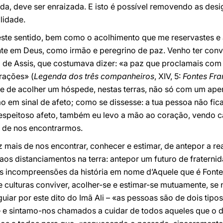
a, deve ser enraizada. E isto é possível removendo as desi
lidade.
e sentido, bem como o acolhimento que me reservastes e as
te em Deus, como irmão e peregrino de paz. Venho ter co
co de Assis, que costumava dizer: «a paz que proclamais com 
rações» (
Legenda dos três companheiros
, XIV, 5:
Fontes Fr
 de acolher um hóspede, nestas terras, não só com um ape
 em sinal de afeto; como se dissesse: a tua pessoa não fic
espeitoso afeto, também eu levo a mão ao coração, vendo 
e de nos encontrarmos.
mais de nos encontrar, conhecer e estimar, de antepor a rea
 aos distanciamentos na terra: antepor um futuro de fraterni
s incompreensões da história em nome d’Aquele que é Font
es e culturas conviver, acolher-se e estimar-se mutuamente,
iar por este dito do Imã Ali – «as pessoas são de dois tipos:
e sintamo-nos chamados a cuidar de todos aqueles que o d