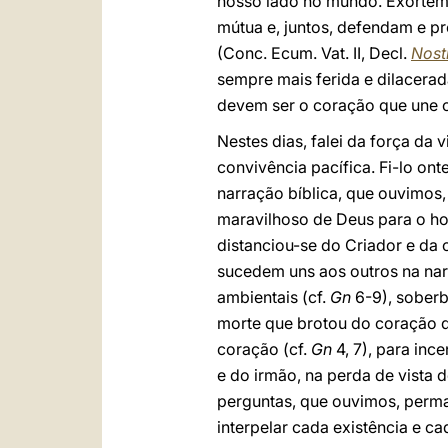
nosso lado no mundo. Exortem
mútua e, juntos, defendam e pr
(Conc. Ecum. Vat. II, Decl.
Nost
sempre mais ferida e dilacerad
devem ser o coração que une o
Nestes dias, falei da força da
convivência pacífica. Fi-lo on
narração bíblica, que ouvimos,
maravilhoso de Deus para o h
distanciou-se do Criador e da 
sucedem uns aos outros na narra
ambientais (cf.
Gn
6-9), soberb
morte que brotou do coração d
coração (cf.
Gn
4, 7), para inc
e do irmão, na perda de vista 
perguntas, que ouvimos, perm
interpelar cada existência e c