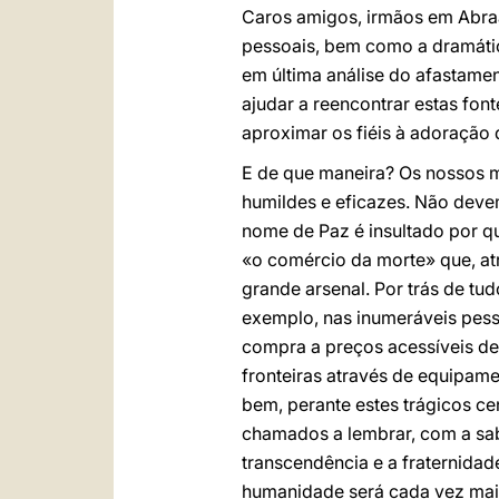
Caros amigos, irmãos em Abraã
pessoais, bem como a dramática
em última análise do afastamen
ajudar a reencontrar estas fon
aproximar os fiéis à adoração 
E de que maneira? Os nossos me
humildes e eficazes. Não devem
nome de Paz é insultado por q
«o comércio da morte» que, at
grande arsenal. Por trás de tu
exemplo, nas inumeráveis pesso
compra a preços acessíveis de 
fronteiras através de equipame
bem, perante estes trágicos c
chamados a lembrar, com a sab
transcendência e a fraternidad
humanidade será cada vez mais