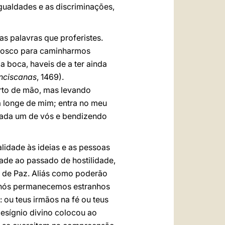
gualdades e as discriminações,
 palavras que proferistes.
nvosco para caminharmos
a boca, haveis de a ter ainda
anciscanas
, 1469).
rto de mão, mas levando
a longe de mim; entra no meu
cada um de vós e bendizendo
lidade às ideias e as pessoas
dade ao passado de hostilidade,
e de Paz. Aliás como poderão
 se nós permanecemos estranhos
 ou teus irmãos na fé ou teus
esígnio divino colocou ao