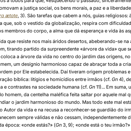
os a todos para que, «esquecendo o passado, sincerament
omovam a justiça social, os bens morais, a paz e a liberda
ra ætate
, 3). São tarefas que cabem a nós, guias religiosos
a que, sob o vestido da globalização, respira com dificuld
s membros do corpo, a alma que dá esperança e vida às asp
 vida que resiste nos mais áridos desertos, abeberando-se na
tem, tirando partido da surpreendente «árvore da vida» que s
 coloca a árvore da vida no centro do jardim das origens, n
omem, um desígnio harmonioso capaz de abraçar toda a cri
ordem por Ele estabelecida. Daí tiveram origem problemas e 
ção bíblica: litígios e homicídios entre irmãos (cf.
Gn
4), d
a e contrastes na sociedade humana (cf.
Gn
11)... Em suma,
o homem, da centelha maléfica feita saltar por aquele mal q
endiar o jardim harmonioso do mundo. Mas todo este mal est
do Autor da vida e na recusa a reconhecer-se guardião do irm
anecem sempre válidas e não cessam, independentemente d
ada época: «onde estás?» (
Gn
3, 9); «onde está o teu irmão?» 