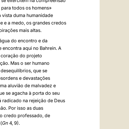
e se exercitem na compreensão
de para todos os homens»
: à vista duma humanidade
ade e a medo, os grandes credos
irações mais altas.
 água do encontro e da
e encontra aqui no Bahrein. A
o coração do projeto
ação. Mas o ser humano
desequilíbrios, que se
esordens e devastações
 uma aluvião de malvadez e
ue se agacha à porta do seu
á radicado na rejeição de Deus
ão. Por isso as duas
o credo professado, de
(
Gn
4, 9).