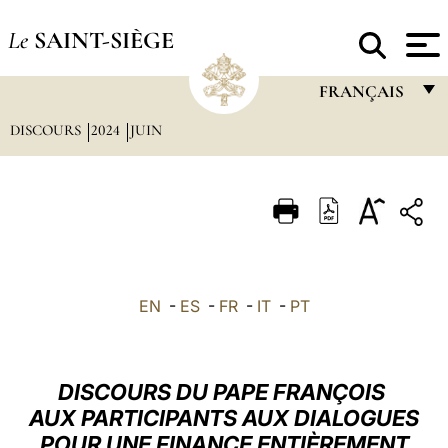
Le
SAINT-SIÈGE
FRANÇAIS
DISCOURS
2024
JUIN
FRANÇAIS
ENGLISH
ITALIANO
PORTUGUÊS
ESPAÑOL
EN
-
ES
-
FR
-
IT
-
PT
DEUTSCH
POLSKI
DISCOURS DU PAPE FRANÇOIS
العربيّة
AUX PARTICIPANTS AUX DIALOGUES
POUR UNE FINANCE ENTIÈREMENT
中文