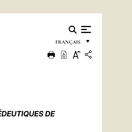
FRANÇAIS
FRANÇAIS
ENGLISH
ITALIANO
PORTUGUÊS
ESPAÑOL
DEUTSCH
ÉDEUTIQUES DE
POLSKI