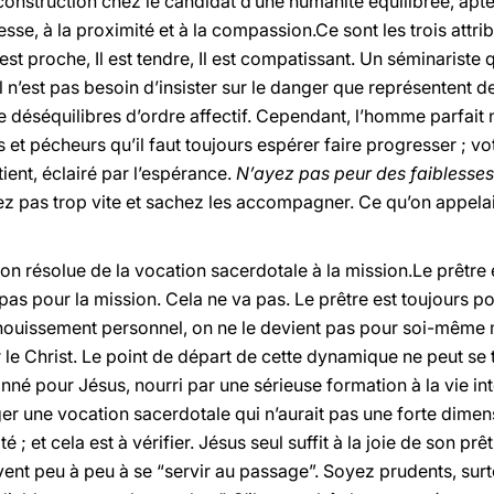
construction chez le candidat d’une humanité équilibrée, apte
resse, à la proximité et à la compassion.Ce sont les trois attri
st proche, Il est tendre, Il est compatissant. Un séminariste 
Il n’est pas besoin d’insister sur le danger que représentent 
 déséquilibres d’ordre affectif. Cependant, l’homme parfait n’
t pécheurs qu’il faut toujours espérer faire progresser ; vo
ient, éclairé par l’espérance.
N’ayez pas peur des faiblesses 
 pas trop vite et sachez les accompagner. Ce qu’on appelait 
tion résolue de la vocation sacerdotale à la mission.Le prêtre 
 pas pour la mission. Cela ne va pas. Le prêtre est toujours p
anouissement personnel, on ne le devient pas pour soi-même 
er le Christ. Le point de départ de cette dynamique ne peut s
né pour Jésus, nourri par une sérieuse formation à la vie inté
sager une vocation sacerdotale qui n’aurait pas une forte dimen
é ; et cela est à vérifier. Jésus seul suffit à la joie de son prêt
ivent peu à peu à se “servir au passage”. Soyez prudents, sur