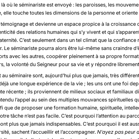
 où le séminariste est envoyé : les paroisses, les mouvement
, elle touche toutes les dimensions de la personne et oriente 
témoignage et devienne un espace propice à la croissance du 
thenticité des relations humaines qui s’y vivent et qui s’apparen
aternité. C’est seulement dans un tel climat que la confiance
r. Le séminariste pourra alors être lui-même sans craindre d’ê
orts avec les autres, coopérer pleinement à sa propre formati
 la volonté du Seigneur pour sa vie et y répondre librement
 au séminaire sont, aujourd’hui plus que jamais, très différen
t déjà une longue expérience de la vie ; les uns ont une foi d
ute récente ; ils proviennent de milieux sociaux et familiaux di
 entendu l’appel au sein des multiples mouvances spirituelles q
i que de proposer une formation humaine, spirituelle, intellec
otre tâche n’est pas facile. C’est pourquoi l’attention au par
t plus que jamais indispensables. C’est pourquoi il est aus
sité, sachent l’accueillir et l’accompagner.
N’ayez pas peur de