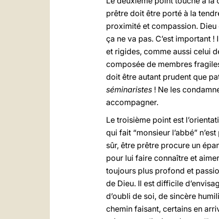
Le deuxième point touche à la 
prêtre doit être porté à la tend
proximité et compassion. Dieu e
ça ne va pas. C’est important ! 
et rigides, comme aussi celui de
composée de membres fragiles e
doit être autant prudent que pat
séminaristes
! Ne les condamnez
accompagner.
Le troisième point est l’orienta
qui fait “monsieur l’abbé” n’est
sûr, être prêtre procure un ép
pour lui faire connaître et aim
toujours plus profond et passion
de Dieu. Il est difficile d’envi
d’oubli de soi, de sincère humilit
chemin faisant, certains en arr