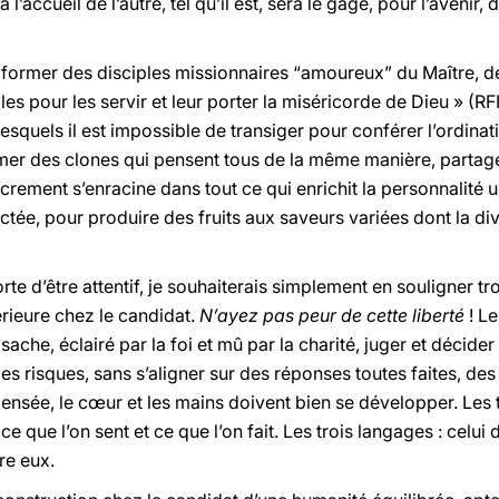
 l’accueil de l’autre, tel qu’il est, sera le gage, pour l’avenir,
 « former des disciples missionnaires “amoureux” du Maître, d
lles pour les servir et leur porter la miséricorde de Dieu » (RFI
esquels il est impossible de transiger pour conférer l’ordinat
mer des clones qui pensent tous de la même manière, partag
rement s’enracine dans tout ce qui enrichit la personnalité 
ectée, pour produire des fruits aux saveurs variées dont la 
rte d’être attentif, je souhaiterais simplement en souligner tro
érieure chez le candidat.
N’ayez pas peur de cette liberté
! Le
 sache, éclairé par la foi et mû par la charité, juger et décide
s risques, sans s’aligner sur des réponses toutes faites, des 
sée, le cœur et les mains doivent bien se développer. Les t
e que l’on sent et ce que l’on fait. Les trois langages : celui 
re eux.