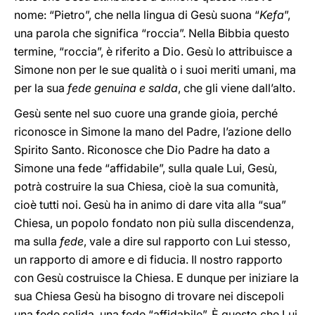
nome: “Pietro”, che nella lingua di Gesù suona “
Kefa
”,
una parola che significa “roccia”. Nella Bibbia questo
termine, “roccia”, è riferito a Dio. Gesù lo attribuisce a
Simone non per le sue qualità o i suoi meriti umani, ma
per la sua
fede genuina e salda
, che gli viene dall’alto.
Gesù sente nel suo cuore una grande gioia, perché
riconosce in Simone la mano del Padre, l’azione dello
Spirito Santo. Riconosce che Dio Padre ha dato a
Simone una fede “affidabile”, sulla quale Lui, Gesù,
potrà costruire la sua Chiesa, cioè la sua comunità,
cioè tutti noi. Gesù ha in animo di dare vita alla “sua”
Chiesa, un popolo fondato non più sulla discendenza,
ma sulla
fede
, vale a dire sul rapporto con Lui stesso,
un rapporto di amore e di fiducia. Il nostro rapporto
con Gesù costruisce la Chiesa. E dunque per iniziare la
sua Chiesa Gesù ha bisogno di trovare nei discepoli
una fede solida, una fede “affidabile”. È questo che Lui