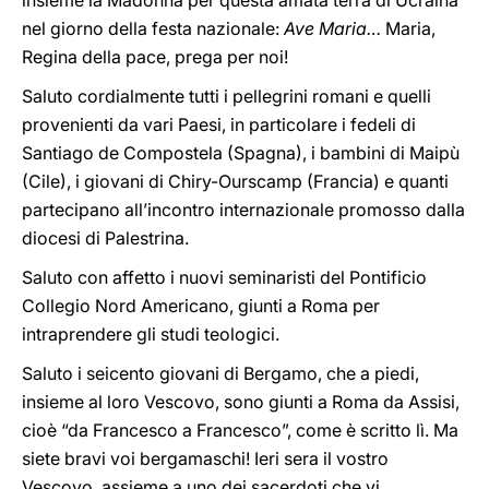
insieme la Madonna per questa amata terra di Ucraina
nel giorno della festa nazionale:
Ave Maria…
Maria,
Regina della pace, prega per noi!
Saluto cordialmente tutti i pellegrini romani e quelli
provenienti da vari Paesi, in particolare i fedeli di
Santiago de Compostela (Spagna), i bambini di Maipù
(Cile), i giovani di Chiry-Ourscamp (Francia) e quanti
partecipano all’incontro internazionale promosso dalla
diocesi di Palestrina.
Saluto con affetto i nuovi seminaristi del Pontificio
Collegio Nord Americano, giunti a Roma per
intraprendere gli studi teologici.
Saluto i seicento giovani di Bergamo, che a piedi,
insieme al loro Vescovo, sono giunti a Roma da Assisi,
cioè “da Francesco a Francesco”, come è scritto lì. Ma
siete bravi voi bergamaschi! Ieri sera il vostro
Vescovo, assieme a uno dei sacerdoti che vi