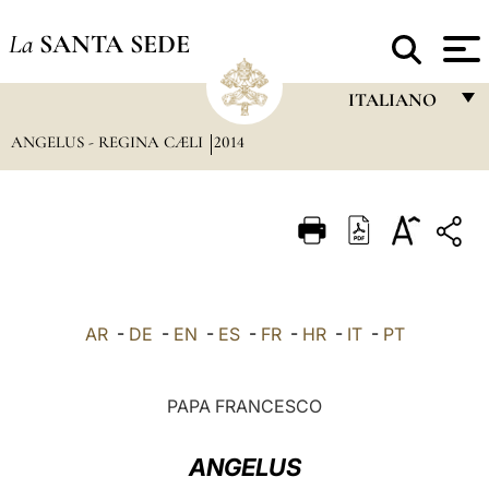
La
SANTA SEDE
ITALIANO
ANGELUS - REGINA CÆLI
2014
FRANÇAIS
ENGLISH
ITALIANO
PORTUGUÊS
ESPAÑOL
AR
-
DE
-
EN
-
ES
-
FR
-
HR
-
IT
-
PT
DEUTSCH
POLSKI
PAPA FRANCESCO
العربيّة
ANGELUS
中文