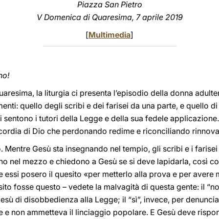
Piazza San Pietro
V Domenica di Quaresima, 7 aprile 2019
[
Multimedia
]
no!
aresima, la liturgia ci presenta l’episodio della donna adulte
: quello degli scribi e dei farisei da una parte, e quello di 
i sentono i tutori della Legge e della sua fedele applicazion
cordia di Dio che perdonando redime e riconciliando rinnova
Mentre Gesù sta insegnando nel tempio, gli scribi e i farisei
ono nel mezzo e chiedono a Gesù se si deve lapidarla, così c
 essi posero il quesito «per metterlo alla prova e per avere m
ito fosse questo – vedete la malvagità di questa gente: il “n
sù di disobbedienza alla Legge; il “sì”, invece, per denunciar
ze e non ammetteva il linciaggio popolare. E Gesù deve rispo