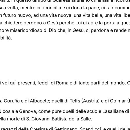
anti. In questo tempo di Quaresima siamo chiamati a riconos
ua volta, mentre ci riconcilia e ci dona la pace, ci fa ricomin
 futuro nuovo, ad una vita nuova, una vita bella, una vita lib
chiedere perdono a Gesù perché Lui ci apre la porta a ques
l’amore misericordioso di Dio che, in Gesù, ci perdona e rende 
ilità.
ti voi qui presenti, fedeli di Roma e di tante parti del mondo. 
La Coruña e di Albacete; quelli di Telfs (Austria) e di Colmar (
Nicosia e Genova, come pure quelli delle scuole Lasalliane di 
lla morte di S. Giovanni Battista de la Salle.
 ragazzi della Cresima di Settignano, Scandicci, e quelli dell