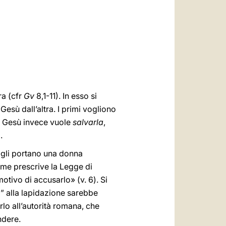
العربيّة
中文
LATINE
ra (cfr
Gv
8,1-11). In esso si
Gesù dall’altra. I primi vogliono
e. Gesù invece vuole
salvarla
,
.
 gli portano una donna
ome prescrive la Legge di
otivo di accusarlo» (v. 6). Si
o” alla lapidazione sarebbe
lo all’autorità romana, che
ndere.