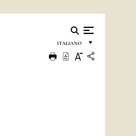
ITALIANO
FRANÇAIS
ENGLISH
ITALIANO
PORTUGUÊS
ESPAÑOL
DEUTSCH
POLSKI