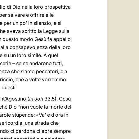
lio di Dio nella loro prospettiva
r salvare e offrire alle
er un po’ in silenzio, e si
che aveva scritto la Legge sulla
). In questo modo Gesù fa appello
ma alla consapevolezza della loro
e su un loro simile. A quel
serie – se ne andarono tutti,
enza che siamo peccatori, e a
ericcio, che a volte vorremmo
 questi.
nt’Agostino (
In Joh
33,5). Gesù
erché Dio “non vuole la morte del
role stupende: «Va’ e d’ora in
isericordia, una strada che
uando ci perdona ci apre sempre