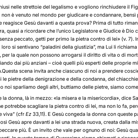
iusi nelle strettoie del legalismo e vogliono rinchiudere il Fig
 non è venuto nel mondo per giudicare e condannare, bensì pe
reagisce Gesù davanti a questa prova? Prima di tutto rimane p
rra, quasi a ricordare che l’unico Legislatore e Giudice è Dio 
è senza peccato, getti per primo la pietra contro di lei» (v. 7
 loro si sentivano “paladini della giustizia”, ma Lui li richia
per la quale non possono arrogarsi il diritto di vita o di mort
ando dai più anziani – cioè quelli più esperti delle proprie mi
a.Questa scena invita anche ciascuno di noi a prendere cosci
i le pietre della denigrazione e della condanna, del chiacchi
do noi sparliamo degli altri, buttiamo delle pietre, siamo come
 la donna, là in mezzo: «la misera e la misericordia», dice Sa
he potrebbe scagliare la pietra contro di lei, ma non lo fa, p
e viva” (cfr
Ez
33,11). E Gesù congeda la donna con queste pa
 così Gesù apre davanti a lei una strada nuova, creata dalla m
 peccare più. È un invito che vale per ognuno di noi: Gesù q