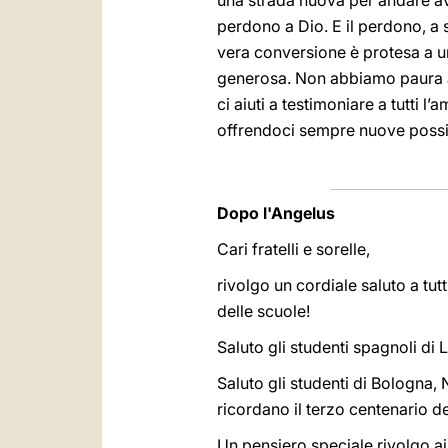
una strada nuova per andare av
perdono a Dio. E il perdono, a s
vera conversione è protesa a un
generosa. Non abbiamo paura a 
ci aiuti a testimoniare a tutti 
offrendoci sempre nuove possib
Dopo l'Angelus
Cari fratelli e sorelle,
rivolgo un cordiale saluto a tut
delle scuole!
Saluto gli studenti spagnoli di 
Saluto gli studenti di Bologna, 
ricordano il terzo centenario de
Un pensiero speciale rivolgo ai