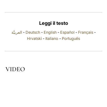
LATINE
Leggi il testo
العربيَّة
-
Deutsch
-
English
-
Español
-
Français
-
Hrvatski
-
Italiano
-
Português
VIDEO