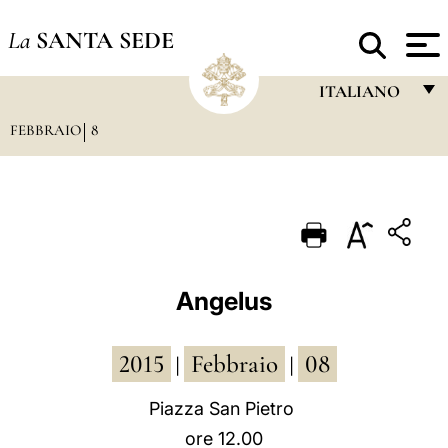
La
SANTA SEDE
ITALIANO
FEBBRAIO
8
FRANÇAIS
ENGLISH
ITALIANO
PORTUGUÊS
ESPAÑOL
Angelus
DEUTSCH
2015
Febbraio
08
POLSKI
|
|
العربيّة
Piazza San Pietro
ore 12.00
中文