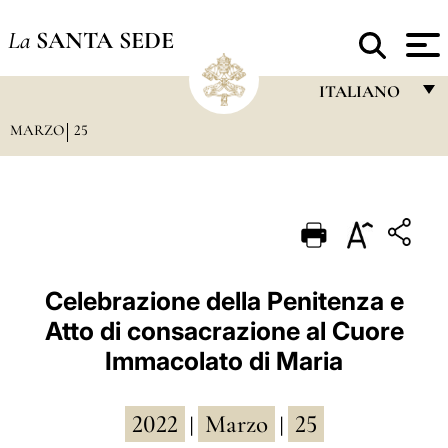
La
SANTA SEDE
ITALIANO
MARZO
25
FRANÇAIS
ENGLISH
ITALIANO
PORTUGUÊS
ESPAÑOL
Celebrazione della Penitenza e
Atto di consacrazione al Cuore
DEUTSCH
Immacolato di Maria
POLSKI
العربيّة
2022
Marzo
25
|
|
中文