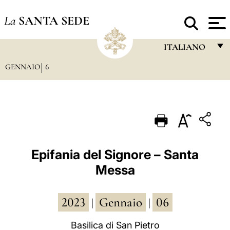
La
SANTA SEDE
ITALIANO
GENNAIO
6
FRANÇAIS
ENGLISH
ITALIANO
PORTUGUÊS
ESPAÑOL
Epifania del Signore – Santa
Messa
DEUTSCH
POLSKI
2023
Gennaio
06
|
|
العربيّة
Basilica di San Pietro
中文