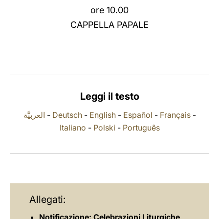
ore 10.00
LATINE
CAPPELLA PAPALE
Leggi il testo
العربيَّة
-
Deutsch
-
English
-
Español
-
Français
-
Italiano
-
Polski
-
Português
Allegati:
Notificazione: Celebrazioni Liturgiche