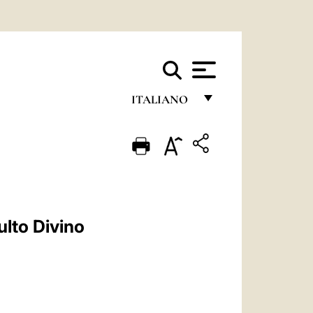
ITALIANO
FRANÇAIS
ENGLISH
ITALIANO
PORTUGUÊS
Culto Divino
ESPAÑOL
DEUTSCH
POLSKI