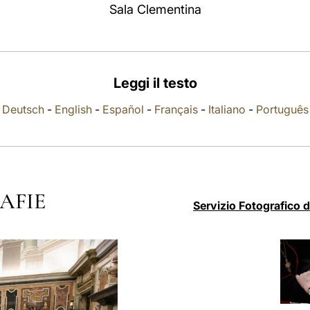
Sala Clementina
Leggi il testo
Deutsch
-
English
-
Español
-
Français
-
Italiano
-
Português
AFIE
Servizio Fotografico 