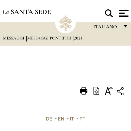
La
SANTA SEDE
ITALIANO
MESSAGGI
MESSAGGI PONTIFICI
2021
FRANÇAIS
ENGLISH
ITALIANO
PORTUGUÊS
ESPAÑOL
DEUTSCH
POLSKI
العربيّة
DE
-
EN
-
IT
-
PT
中文