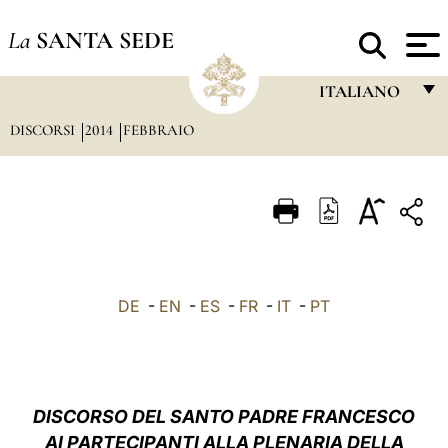
La
SANTA SEDE
ITALIANO
DISCORSI
2014
FEBBRAIO
FRANÇAIS
ENGLISH
ITALIANO
PORTUGUÊS
ESPAÑOL
DE
-
EN
-
ES
-
FR
-
IT
-
PT
DEUTSCH
POLSKI
العربيّة
DISCORSO DEL SANTO PADRE FRANCESCO
AI PARTECIPANTI ALLA PLENARIA DELLA
中文