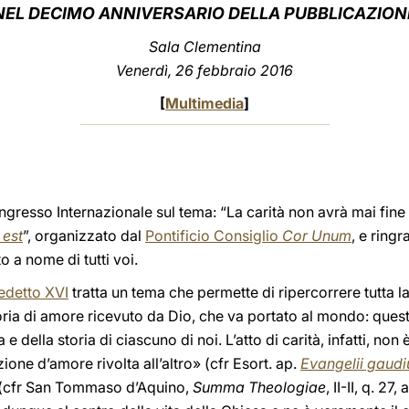
NEL DECIMO ANNIVERSARIO DELLA PUBBLICAZION
Sala Clementina
Venerdì
, 26 febbraio 2016
[
Multimedia
]
gresso Internazionale sul tema: “La carità non avrà mai fine 
 est
”, organizzato dal
Pontificio Consiglio
Cor Unum
, e ring
o a nome di tutti voi.
edetto XVI
tratta un tema che permette di ripercorrere tutta la
oria di amore ricevuto da Dio, che va portato al mondo: questa
 e della storia di ciascuno di noi. L’atto di carità, infatti, no
ione d’amore rivolta all’altro» (cfr Esort. ap.
Evangelii gaud
 (cfr San Tommaso d’Aquino,
Summa Theologiae
, II-II, q. 2