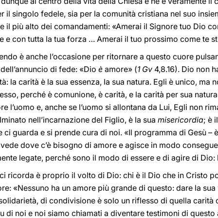
ta dunque al centro della vita della Chiesa e ne è veramente i
il singolo fedele, sia per la comunità cristiana nel suo insie
 e il più alto dei comandamenti: «Amerai il Signore tuo Dio con 
te e con tutta la tua forza … Amerai il tuo prossimo come te s
endo è anche l’occasione per ritornare a questo cuore pulsant
 dell’annuncio di fede: «Dio
è
amore» (
1 Gv
4,8.16). Dio non h
tà: la carità è la sua essenza, la sua natura. Egli è unico, ma 
esso, perché è comunione, è carità, e la carità per sua natura
re l’uomo e, anche se l’uomo si allontana da Lui, Egli non rima
minato nell’incarnazione del Figlio, è la sua
misericordia
; è 
he ci guarda e si prende cura di noi. «Il programma di Gesù – è 
 vede dove c’è bisogno di amore e agisce in modo consegue
nte legate, perché sono il modo di essere e di agire di Dio: l
ci ricorda è proprio il volto di Dio: chi è il Dio che in Cristo
ore: «Nessuno ha un amore più grande di questo: dare la sua v
solidarietà, di condivisione è solo un riflesso di quella carità
à su di noi e noi siamo chiamati a diventare testimoni di ques