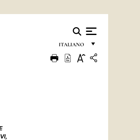
ITALIANO
FRANÇAIS
ENGLISH
ITALIANO
PORTUGUÊS
ESPAÑOL
DEUTSCH
E
POLSKI
VI,