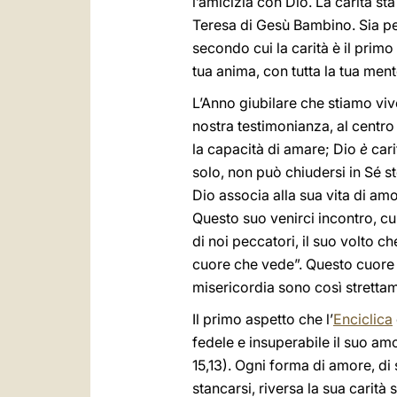
l’amicizia con Dio. La carità s
Teresa di Gesù Bambino. Sia per 
secondo cui la carità è il primo
tua anima, con tutta la tua men
L’Anno giubilare che stiamo viv
nostra testimonianza, al centro
la capacità di amare; Dio
è
cari
solo, non può chiudersi in Sé st
Dio associa alla sua vita di amo
Questo suo venirci incontro, cul
di noi peccatori, il suo volto c
cuore che vede”. Questo cuore
misericordia sono così strettame
Il primo aspetto che l’
Enciclica
fedele e insuperabile il suo am
15,13). Ogni forma di amore, di 
stancarsi, riversa la sua carit