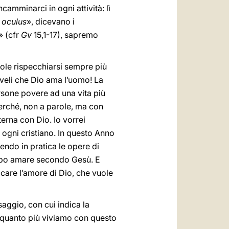
camminarci in ogni attività: lì
i oculus
», dicevano i
» (cfr
Gv
15,1-17), sapremo
uole rispecchiarsi sempre più
riveli che Dio ama l’uomo! La
rsone povere ad una vita più
erché, non a parole, ma con
terna con Dio. Io vorrei
 ogni cristiano. In questo Anno
endo in pratica le opere di
verbo amare secondo Gesù. E
care l’amore di Dio, che vuole
aggio, con cui indica la
i, quanto più viviamo con questo