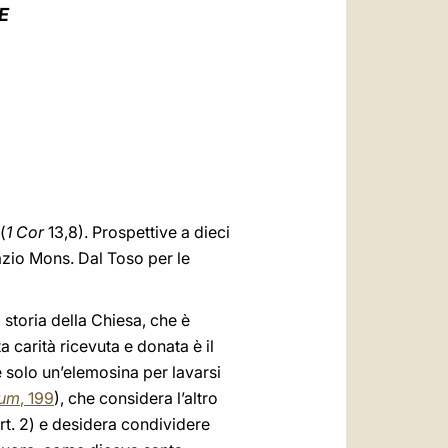
العربيّة
E
中文
LATINE
(
1 Cor
13,8). Prospettive a dieci
razio Mons. Dal Toso per le
 storia della Chiesa, che è
 carità ricevuta e donata è il
n è solo un’elemosina per lavarsi
ium
, 199
), che considera l’altro
7, art. 2) e desidera condividere