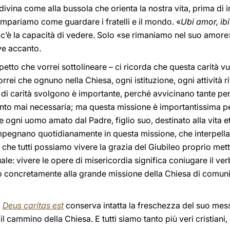
vina come alla bussola che orienta la nostra vita, prima di in
impariamo come guardare i fratelli e il mondo. «
Ubi amor, ib
ì c’è la capacità di vedere. Solo «se rimaniamo nel suo amore
ve accanto.
petto che vorrei sottolineare – ci ricorda che questa carità v
rrei che ognuno nella Chiesa, ogni istituzione, ogni attività 
 di carità svolgono è importante, perché avvicinano tante pe
nto mai necessaria; ma questa missione è importantissima p
e ogni uomo amato dal Padre, figlio suo, destinato alla vita e
 impegnano quotidianamente in questa missione, che interpella
 che tutti possiamo vivere la grazia del Giubileo proprio mett
uale: vivere le opere di misericordia significa coniugare il 
mo concretamente alla grande missione della Chiesa di comuni
a
Deus caritas est
conserva intatta la freschezza del suo mess
il cammino della Chiesa. E tutti siamo tanto più veri cristian