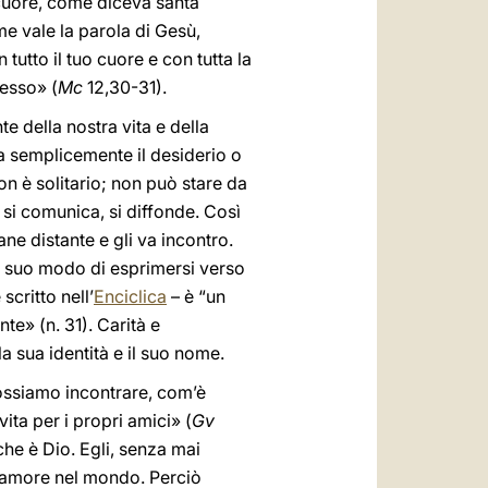
l cuore, come diceva santa
me vale la parola di Gesù,
tutto il tuo cuore e con tutta la
tesso» (
Mc
12,30-31).
e della nostra vita e della
a semplicemente il desiderio o
non è solitario; non può stare da
 si comunica, si diffonde. Così
ne distante e gli va incontro.
il suo modo di esprimersi verso
scritto nell’
Enciclica
– è “un
nte» (n.
31). Carità e
a sua identità e il suo nome.
 possiamo incontrare, com’è
ita per i propri amici» (
Gv
 che è Dio. Egli, senza mai
to amore nel mondo. Perciò