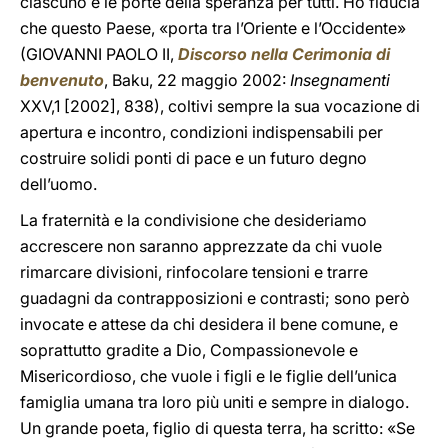
ciascuno e le porte della speranza per tutti. Ho fiducia
che questo Paese, «porta tra l’Oriente e l’Occidente»
(GIOVANNI PAOLO II,
Discorso nella Cerimonia di
benvenuto
, Baku, 22 maggio 2002:
Insegnamenti
XXV,1 [2002], 838), coltivi sempre la sua vocazione di
apertura e incontro, condizioni indispensabili per
costruire solidi ponti di pace e un futuro degno
dell’uomo.
La fraternità e la condivisione che desideriamo
accrescere non saranno apprezzate da chi vuole
rimarcare divisioni, rinfocolare tensioni e trarre
guadagni da contrapposizioni e contrasti; sono però
invocate e attese da chi desidera il bene comune, e
soprattutto gradite a Dio, Compassionevole e
Misericordioso, che vuole i figli e le figlie dell’unica
famiglia umana tra loro più uniti e sempre in dialogo.
Un grande poeta, figlio di questa terra, ha scritto: «Se