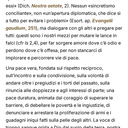
essi» (Dich.
Nostra aetate
, 2). Nessun «sincretismo
conciliante», non «un’apertura diplomatica, che dice sì
a tutto per evitare i problemi» (Esort. ap.
Evangelii
gaudium
, 251
), ma dialogare con gli altri e pregare per
tutti: questi sono i nostri mezzi per mutare le lance in
falci (cfr
Is
2,4), per far sorgere amore dove c’è odio e
perdono dove c’è offesa, per non stancarci di
implorare e percorrere vie di pace.
Una pace vera, fondata sul rispetto reciproco,
sull’incontro e sulla condivisione, sulla volontà di
andare oltre i pregiudizi e i torti del passato, sulla
rinuncia alle doppiezze e agli interessi di parte; una
pace duratura, animata dal coraggio di superare le
barriere, di debellare le povertà e le ingiustizie, di
denunciare e arrestare la proliferazione di armi e i
guadagni iniqui fatti sulla pelle degli altri. La voce di
troppo sangue grida a Dio dal suolo della terra, nostra