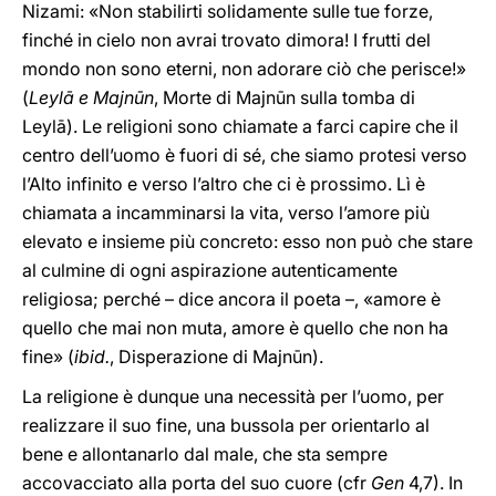
Nizami: «Non stabilirti solidamente sulle tue forze,
finché in cielo non avrai trovato dimora! I frutti del
mondo non sono eterni, non adorare ciò che perisce!»
(
Leylā e Majnūn
, Morte di Majnūn sulla tomba di
Leylā). Le religioni sono chiamate a farci capire che il
centro dell’uomo è fuori di sé, che siamo protesi verso
l’Alto infinito e verso l’altro che ci è prossimo. Lì è
chiamata a incamminarsi la vita, verso l’amore più
elevato e insieme più concreto: esso non può che stare
al culmine di ogni aspirazione autenticamente
religiosa; perché – dice ancora il poeta –, «amore è
quello che mai non muta, amore è quello che non ha
fine» (
ibid.
, Disperazione di Majnūn).
La religione è dunque una necessità per l’uomo, per
realizzare il suo fine, una bussola per orientarlo al
bene e allontanarlo dal male, che sta sempre
accovacciato alla porta del suo cuore (cfr
Gen
4,7). In