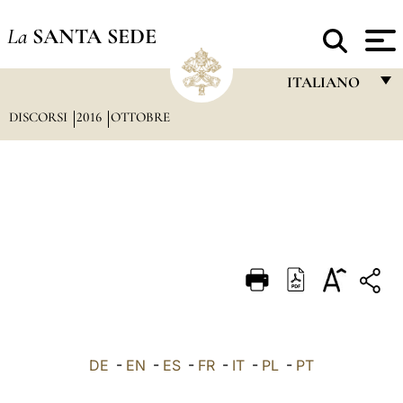
La
SANTA SEDE
ITALIANO
DISCORSI
2016
OTTOBRE
FRANÇAIS
ENGLISH
ITALIANO
PORTUGUÊS
ESPAÑOL
DEUTSCH
POLSKI
العربيّة
DE
-
EN
-
ES
-
FR
-
IT
-
PL
-
PT
中文